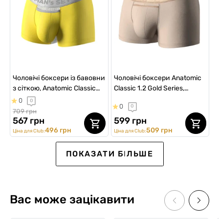
Чоловічі боксери із бавовни
Чоловічі боксери Anatomic
з сіткою, Anatomic Classic
Classic 1.2 Gold Series,
Light, Silver Series, жовтий
бежевий
0
0
0
0
709 грн
567 грн
599 грн
496 грн
509 грн
Ціна для Club:
Ціна для Club:
ВИБІР №1
SALE -15%
SALE -20%
ПОКАЗАТИ БІЛЬШЕ
Вас може зацікавити