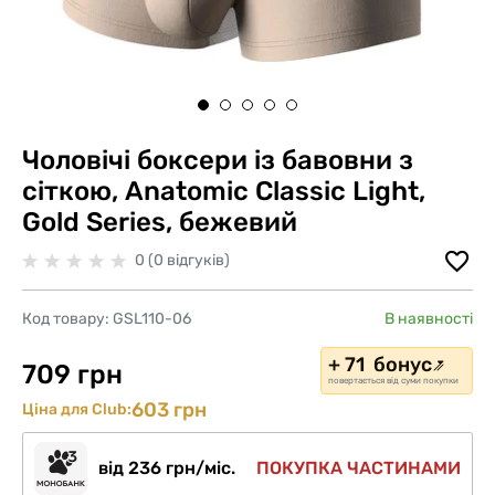
Чоловічі боксери із бавовни з
сіткою, Anatomic Classic Light,
Gold Series, бежевий
0 (0 відгуків)
Код товару:
GSL110-06
В наявності
+ 71 бонус
709 грн
повертається від суми покупки
603 грн
Ціна для Club:
від 236 грн/міс.
ПОКУПКА ЧАСТИНАМИ