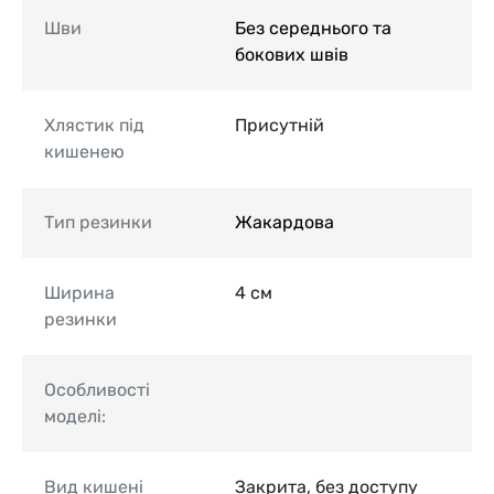
Шви
Без середнього та
бокових швів
Хлястик під
Присутній
кишенею
Тип резинки
Жакардова
Ширина
4 см
резинки
Особливості
моделі:
Вид кишені
Закрита, без доступу