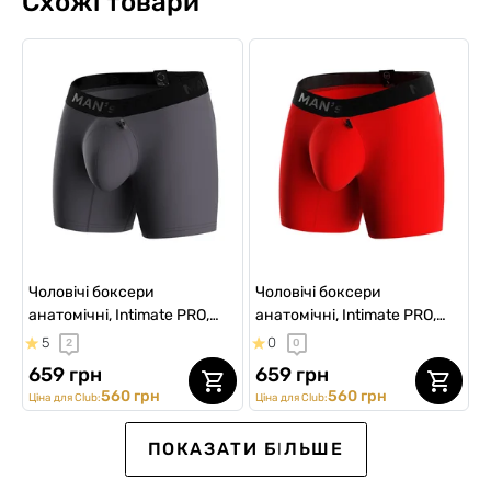
Схожі товари
Чоловічі боксери
Чоловічі боксери
анатомічні, Intimate PRO,
анатомічні, Intimate PRO,
Black Series, графітовий
Black Series, червоний
5
0
2
0
659 грн
659 грн
560 грн
560 грн
Ціна для Club:
Ціна для Club:
Sport
ПОКАЗАТИ БІЛЬШЕ