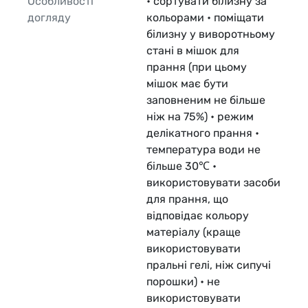
Особливості
• сортувати білизну за
догляду
кольорами • поміщати
білизну у виворотньому
стані в мішок для
прання (при цьому
мішок має бути
заповненим не більше
ніж на 75%) • режим
делікатного прання •
температура води не
більше 30℃ •
використовувати засоби
для прання, що
відповідає кольору
матеріалу (краще
використовувати
пральні гелі, ніж сипучі
порошки) • не
використовувати