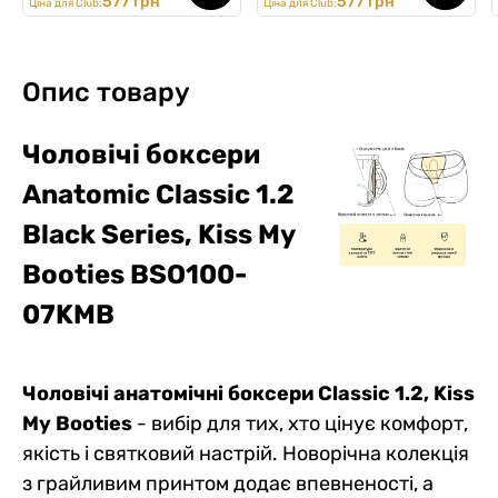
577 грн
577 грн
Ціна для Club:
Ціна для Club:
Опис товару
Чоловічі боксери
Anatomic Classic 1.2
Black Series,
Kiss My
Booties
BSO100-
07KMB
Чоловічі анатомічні боксери Classic 1.2, Kiss
My Booties
- вибір для тих, хто цінує комфорт,
якість і святковий настрій. Новорічна колекція
з грайливим принтом додає впевненості, а