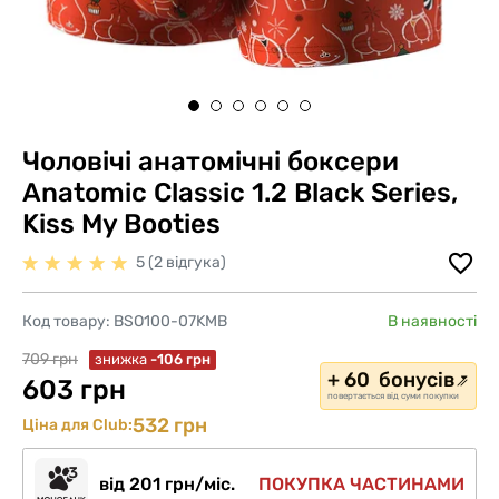
Чоловічі анатомічні боксери
Anatomic Classic 1.2 Black Series,
Kiss My Booties
5 (2 відгука)
Код товару:
BSO100-07KMB
В наявності
709 грн
знижка
-106 грн
+ 60 бонусів
603 грн
повертається від суми покупки
532 грн
Ціна для Club:
від 201 грн/міс.
ПОКУПКА ЧАСТИНАМИ