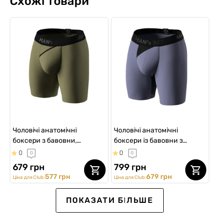
Схожі товари
Чоловічі анатомічні
Чоловічі анатомічні
боксери з бавовни,
боксери із бавовни з
Anatomic Long 2.0, Black
сіткою, Anatomic Long 2.0
0
0
0
0
Series, світлий хакі
Light, Black Series, сталевий
679 грн
799 грн
577 грн
679 грн
Ціна для Club:
Ціна для Club:
SALE -20%
SALE -20%
NEW Collection
SALE -15%
SALE -15%
ПОКАЗАТИ БІЛЬШЕ