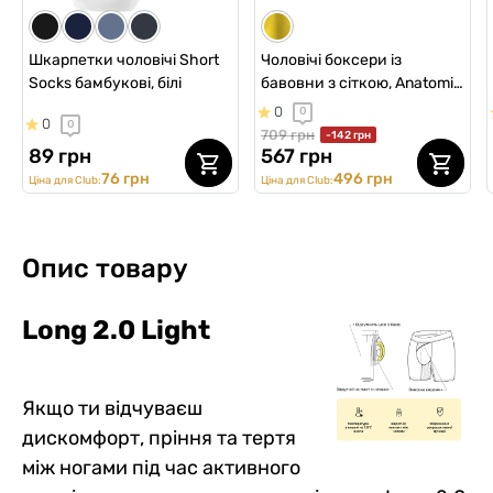
Ціна для Club:
Ціна для Club:
Ціна для Club:
Ціна для Club:
Ціна для Club:
Ціна для Club:
Шкарпетки чоловічі Short
Чоловічі боксери із
Socks бамбукові, білі
бавовни з сіткою, Anatomic
Classic Light, Silver Series,
0
0
0
0
білий
709 грн
-142 грн
89 грн
567 грн
76 грн
496 грн
Ціна для Club:
Ціна для Club:
Опис товару
Long 2.0 Light
Якщо ти відчуваєш
дискомфорт, пріння та тертя
між ногами під час активного