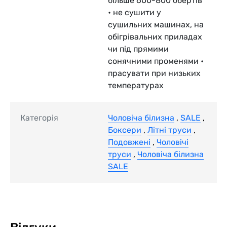
більше 600-800 обертів
• не сушити у
сушильних машинах, на
обігрівальних приладах
чи під прямими
сонячними променями •
прасувати при низьких
температурах
Категорія
Чоловіча білизна
,
SALE
,
Боксери
,
Літні труси
,
Подовжені
,
Чоловічі
труси
,
Чоловіча білизна
SALE