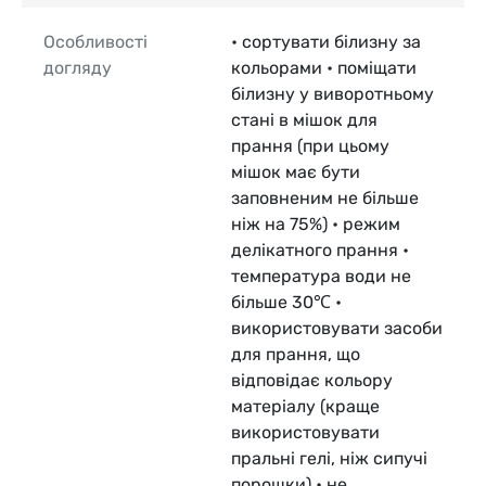
Особливості
• сортувати білизну за
догляду
кольорами • поміщати
білизну у виворотньому
стані в мішок для
прання (при цьому
мішок має бути
заповненим не більше
ніж на 75%) • режим
делікатного прання •
температура води не
більше 30℃ •
використовувати засоби
для прання, що
відповідає кольору
матеріалу (краще
використовувати
пральні гелі, ніж сипучі
порошки) • не