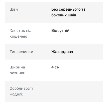
Шви
Без середнього та
бокових швів
Хлястик під
Відсутній
кишенею
Тип резинки
Жакардова
Ширина
4 см
резинки
Особливості
моделі: