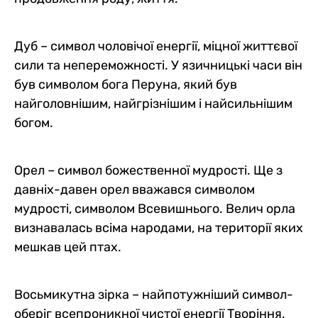
Дуб – символ чоловічої енергії, міцної життєвої
сили та непереможності. У язичницькі часи він
був символом бога Перуна, який був
найголовнішим, найгрізнішим і найсильнішим
богом.
Орел – символ божественної мудрості. Ще з
давніх-давен орел вважався символом
мудрості, символом Всевишнього. Велич орла
визнавалась всіма народами, на території яких
мешкав цей птах.
Восьмикутна зірка – найпотужніший символ-
оберіг всепроникної чистої енергії Творіння.