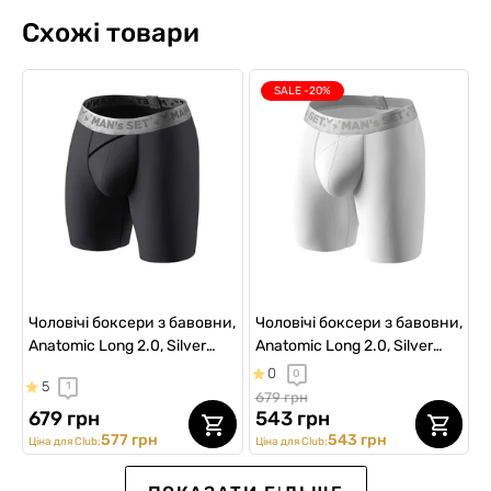
Схожі товари
SALE -20%
Чоловічі боксери з бавовни,
Чоловічі боксери з бавовни,
Anatomic Long 2.0, Silver
Anatomic Long 2.0, Silver
Series, графітовий
Series, білий
0
0
5
1
679 грн
679 грн
543 грн
577 грн
543 грн
Ціна для Club:
Ціна для Club:
ВИБІР №1