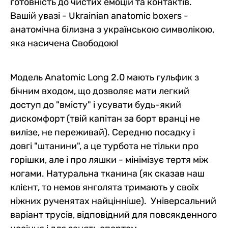
готовність до чистих емоцій та контактів.
Вашій увазі - Ukrainian anatomic boxers -
анатомічна білизна з українською символікою,
яка насичена Свободою!
Модель Anatomic Long 2.0 мають гульфик з
бічним входом, що дозволяє мати легкий
доступ до "вмісту" і усувати будь-який
дискомфорт (твій капітан за борт вранці не
вилізе, не переживай). Середню посадку і
довгі "штанини", а це турбота не тільки про
горішки, але і про ляшки - мінімізує тертя між
ногами. Натуральна тканина (як сказав наш
клієнт, то немов янголята тримають у своїх
ніжних рученятах найцінніше). Універсальний
варіант трусів, відповідний для повсякденного