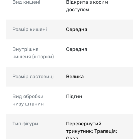
Вид кишені
Відкрита з косим
доступом
Розмір кишені
Середня
Внутрішня
Середня
кишеня (шторки)
Розмір ластовиці
Велика
Вид обробки
Підгин
низу штанин
Тип фігури
Перевернутий
трикутник; Трапеція;
Овал.