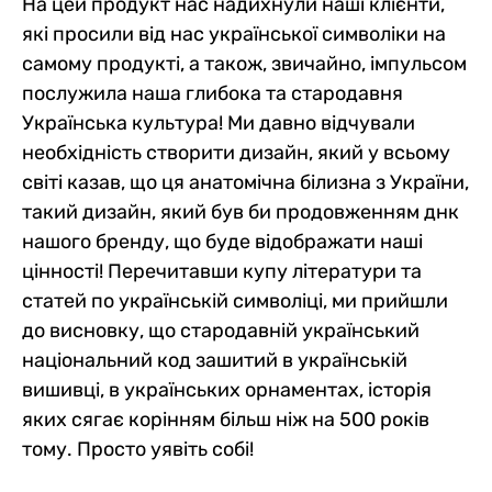
На цей продукт нас надихнули наші клієнти,
які просили від нас української символіки на
самому продукті, а також, звичайно, імпульсом
послужила наша глибока та стародавня
Українська культура! Ми давно відчували
необхідність створити дизайн, який у всьому
світі казав, що ця анатомічна білизна з України,
такий дизайн, який був би продовженням днк
нашого бренду, що буде відображати наші
цінності! Перечитавши купу літератури та
статей по українській символіці, ми прийшли
до висновку, що стародавній український
національний код зашитий в українській
вишивці, в українських орнаментах, історія
яких сягає корінням більш ніж на 500 років
тому. Просто уявіть собі!