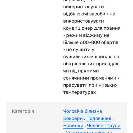
використовувати
відбілюючі засоби • не
використовувати
кондиціонер для прання
• режим віджиму не
більше 600-800 обертів
• не сушити у
сушильних машинах, на
обігрівальних приладах
чи під прямими
сонячними променями •
прасувати при низьких
температурах
Категорія
Чоловіча білизна
,
Боксери
,
Подовжені
,
Новинки
,
Чоловічі труси
,
Спортивна чоловіча