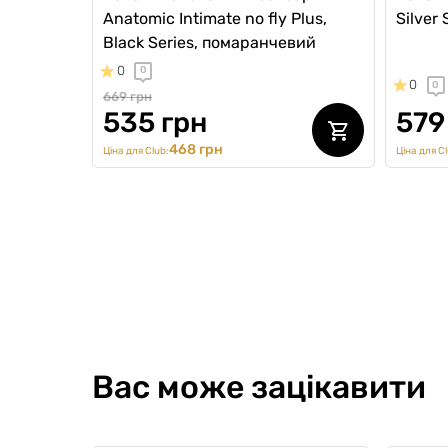
Anatomic Intimate no fly Plus,
Silver
Black Series, помаранчевий
0
0
0
0
669 грн
535 грн
579
468 грн
Ціна для Club:
Ціна для Cl
Вас може зацікавити