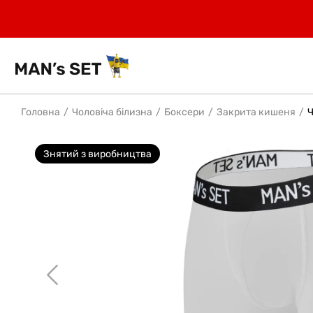
Головна
Чоловіча білизна
Боксери
Закрита кишеня
Ч
Знятий з виробництва