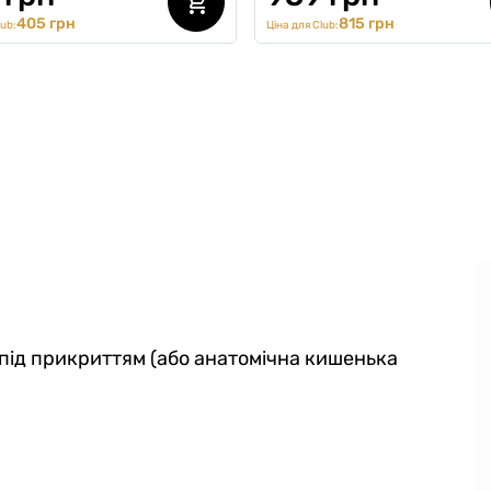
405 грн
815 грн
lub:
Ціна для Club:
 під прикриттям (або анатомічна кишенька