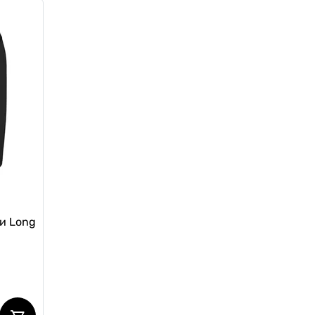
ри
Чоловічі анатомічні боксери
Anatomic Intimate no fly Plus,
Black Series, темно-зелений
0
0
669 грн
569 грн
Ціна для Club:
ри Long