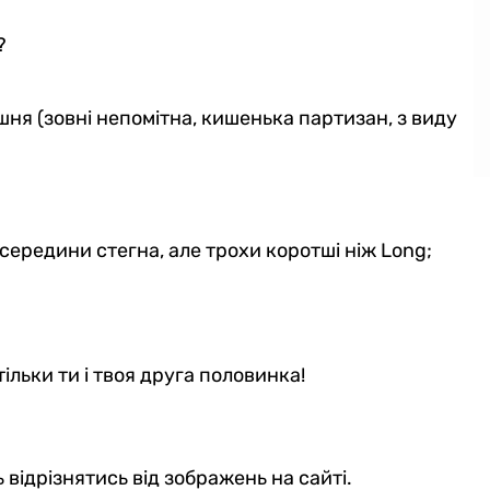
й?
шня (зовні непомітна, кишенька партизан, з виду
 середини стегна, але трохи коротші ніж Long;
тільки ти і твоя друга половинка!
 відрізнятись від зображень на сайті.