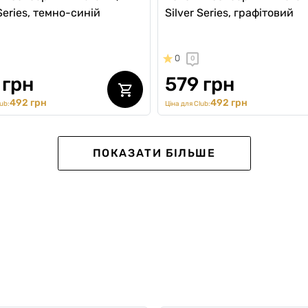
 Series, темно-синій
Silver Series, графітовий
0
0
 грн
579 грн
492 грн
492 грн
ub:
Ціна для Club:
SALE -20%
ПОКАЗАТИ БІЛЬШЕ