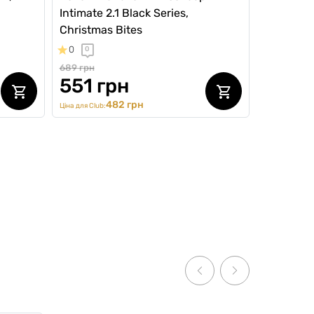
Intimate 2.1 Black Series,
Christmas Bites
0
0
689 грн
551 грн
482 грн
Ціна для Club: