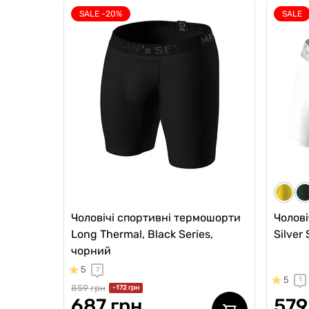
SALE -20%
SALE
Чоловічі анатомічні боксери
Чолові
Intimate 2.1 Black Series, марсала
Intimat
синій
0
0
5
4
579 грн
579
492 грн
Ціна для Club:
Ціна для Cl
Чоловічі спортивні термошорти
Чолові
Long Thermal, Black Series,
Silver 
чорний
5
7
5
1
859 грн
-172 грн
687 грн
579