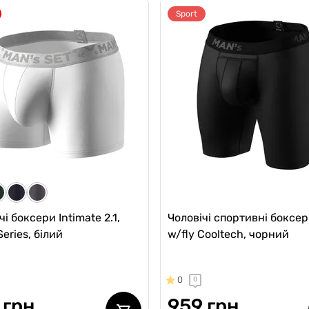
Sport
чі анатомічні боксери
Чоловічі анатомічні боксе
e 2.1 Black Series, темно-
Intimate 2.1 Black Series,
бордовий
5
3
579 грн
 грн
463 грн
492 грн
ub:
405 грн
Ціна для Club:
чі боксери Intimate 2.1,
Чоловічі спортивні боксе
Series, білий
w/fly Cooltech, чорний
0
0
 грн
959 грн