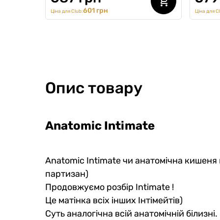
601 грн
Ціна для Club:
Ціна для C
Опис товару
Anatomic Intimatе
Anatomic Intimate чи анатомічна кишеня
партизан)
Продовжуємо розбір Intimate !
Це матінка всіх інших Інтімейтів)
Суть аналогічна всій анатомічній білизні.