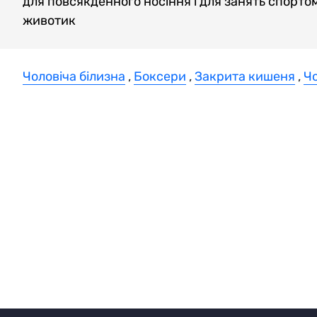
для повсякденного носіння і для занять спортом,
животик
Чоловіча білизна
,
Боксери
,
Закрита кишеня
,
Чо