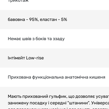
Трикотаж
бавовна - 95%, еластан - 5%
Немає швів з боків та ззаду
Інтімейт Low-rise
Прихована функціональна анатомічна кишеня
Мають прихований гульфик, що дозволяє усува
занижену посадку і середні "штанини". Універса