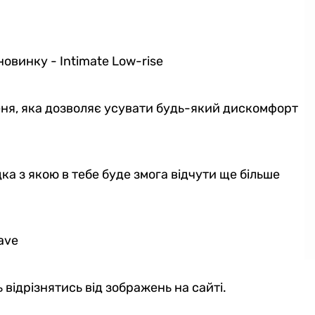
чі анатомічні боксери
Чоловічі боксери Intimate 2
c Intimate no fly Plus,
Silver Series, білий
новинку - Intimate Low-rise
Series, темно-зелений
5
1
579 грн
еня, яка дозволяє усувати будь-який дискомфорт
 грн
405 грн
Ціна для Club:
569 грн
ub:
ка з якою в тебе буде змога відчути ще більше
ave
 відрізнятись від зображень на сайті.