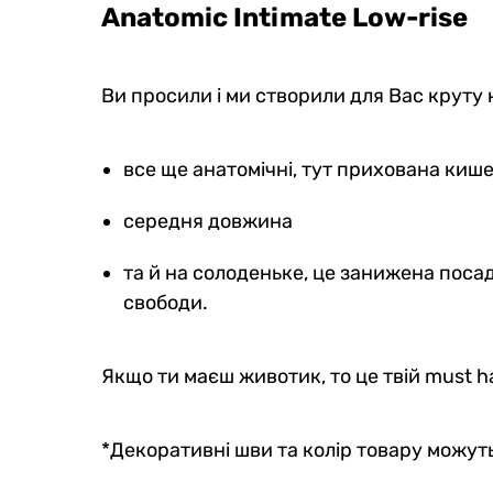
Anatomic Intimate Low-rise
Чоловічі анатомічні боксери
Чолові
Intimate 2.0 Black Series
Anatomi
Ви просили і ми створили для Вас круту 
Micromodal, графітовий
Black 
5
0
2
0
все ще анатомічні, тут прихована киш
689 грн
669
586 грн
Ціна для Club:
Ціна для Cl
середня довжина
та й на солоденьке, це занижена посад
свободи.
Якщо ти маєш животик, то це твій must h
*Декоративні шви та колір товару можуть