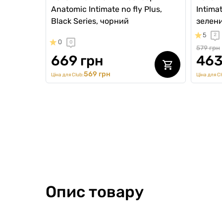
Anatomic Intimate no fly Plus,
Intimat
Black Series, чорний
зелен
5
2
0
0
579 грн
669 грн
463
569 грн
Ціна для Club:
Ціна для Cl
Опис товару