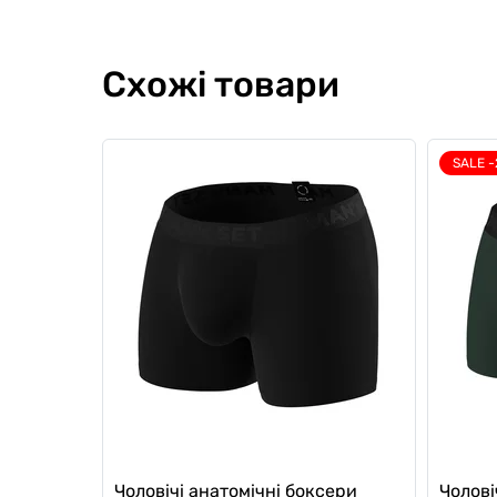
Схожі товари
SALE 
Чоловічі анатомічні боксери
Чолові