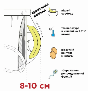
.1,
Чоловічі анатомічні боксери
Intimate 2.0 Black Series
Micromodal, червоний
5
1
689 грн
586 грн
Ціна для Club: