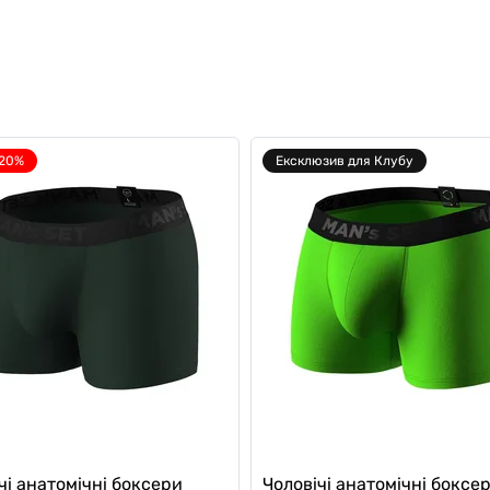
-20%
Ексклюзив для Клубу
чі анатомічні боксери
Чоловічі анатомічні боксе