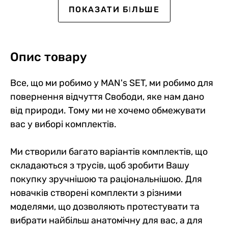
SALE -40%
Ексклюзив для Клубу
SALE -20%
ВИБІР №1
ПОКАЗАТИ БІЛЬШЕ
Опис товару
Все, що ми робимо у MAN's SET, ми робимо для
повернення відчуття Свободи, яке нам дано
від природи. Тому ми не хочемо обмежувати
Чоловічі плавки Anatomic
Чоловічі боксери з бавовни,
Чоловічі анатомічні
Чоловічі анатомічні
Майка чоловіча (50%
Чоловічі анатомічні
вас у виборі комплектів.
Briefs 2.1 Swimming, жовтий
Anatomic Classic 2.0, Color
боксери Anatomic Classic
спортивні боксери Sport
cotton, 50% polyester), T-
боксери із бавовни з
Series, Red Mesh
2.0 Color Series, FIFA,
w/fly, Black Series, темно-
Shirt, темно-сірий
сіткою, Anatomic Classic
4
0
0
5
0
5
1
0
0
1
10
0
чорний
синій
Light, Black Series, темно-
729 грн
709 грн
Ми створили багато варіантів комплектів, що
809 грн
649 грн
399 грн
709 грн
синій
437 грн
567 грн
688 грн
552 грн
339 грн
603 грн
складаються з трусів, щоб зробити Вашу
Ціна для Club:
Ціна для Club:
Ціна для Club:
Ціна для Club:
437 грн
532 грн
Ціна для Club:
Ціна для Club:
покупку зручнішою та раціональнішою. Для
новачків створені комплекти з різними
моделями, що дозволяють протестувати та
вибрати найбільш анатомічну для вас, а для