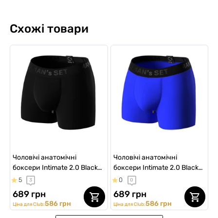
Схожі товари
Чоловічі анатомічні
Чоловічі анатомічні
боксери Intimate 2.0 Black
боксери Intimate 2.0 Black
Series Micromodal, чорний
Series Micromodal, електрик
5
0
3
0
689 грн
689 грн
586 грн
586 грн
Ціна для Club:
Ціна для Club: