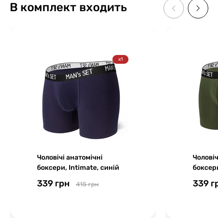
В комплект входить
x1
Чоловічі анатомічні
Чоловіч
боксери, Intimate, синій
боксери
339 грн
339 г
415 грн