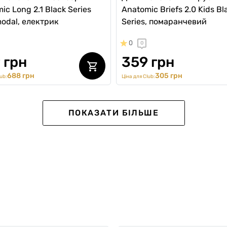
ic Long 2.1 Black Series
Anatomic Briefs 2.0 Kids Bl
odal, електрик
Series, помаранчевий
0
0
 грн
359 грн
688 грн
305 грн
ub:
Ціна для Club:
SALE -30%
ПОКАЗАТИ БІЛЬШЕ