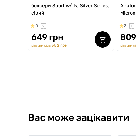
боксери Sport w/fly, Silver Series,
Anatom
сірий
Microm
0
3
0
1
649 грн
809
552 грн
Ціна для Club:
Ціна для Cl
Sport
Вас може зацікавити