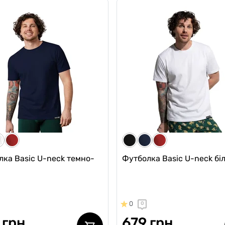
чі анатомічні боксери
Чоловічі шорти для плава
ic Long w/skew fly Light
Anatomic Shorts Swimming 
Black Series, темно-синій
червоний
0
0
1359 грн
 грн
951 грн
747 грн
ub:
815 грн
Ціна для Club:
лка Basic U-neck темно-
Футболка Basic U-neck бі
0
0
 грн
679 грн