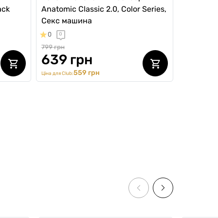
ack
Anatomic Classic 2.0, Color Series,
Секс машина
0
0
799 грн
639 грн
559 грн
Ціна для Club:
SALE -20%