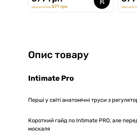
577 грн
Ціна для Club:
Ціна для C
Опис товару
Intimate Pro
Перші у світі анатомічні труси з регулято
Короткий гайд по Intimate PRO, але пере
москаля