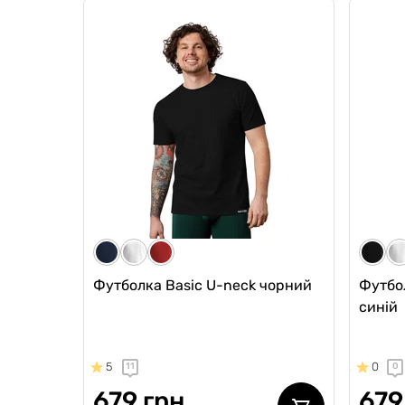
Чоловічі спортивні анатомічні
Чолові
термотруси Anatomic Sport
Anatom
w/skew fly Cooltech Black Series,
Plus, 
чорний
0
0
0
0
879
769 грн
Ціна для Cl
654 грн
Ціна для Club:
Футболка Basic U-neck чорний
Футбо
синій
5
0
11
0
679 грн
679