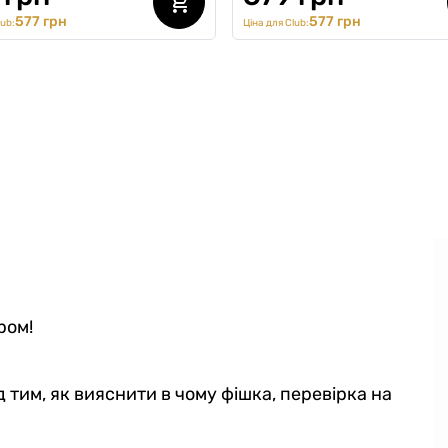
577 грн
577 грн
lub:
Ціна для Club:
ром!
д тим, як вияснити в чому фішка, перевірка на