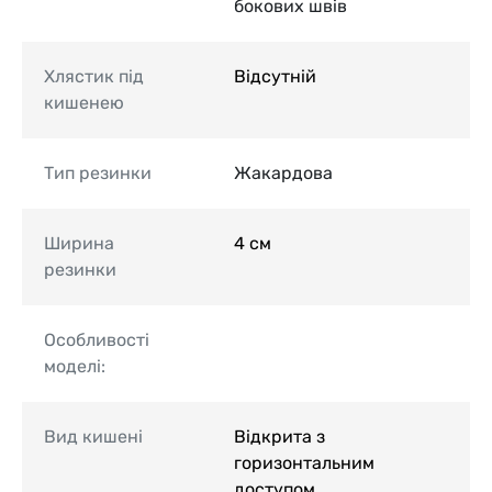
бокових швів
Хлястик під
Відсутній
кишенею
Тип резинки
Жакардова
Ширина
4 см
резинки
Особливості
моделі:
Вид кишені
Відкрита з
горизонтальним
доступом