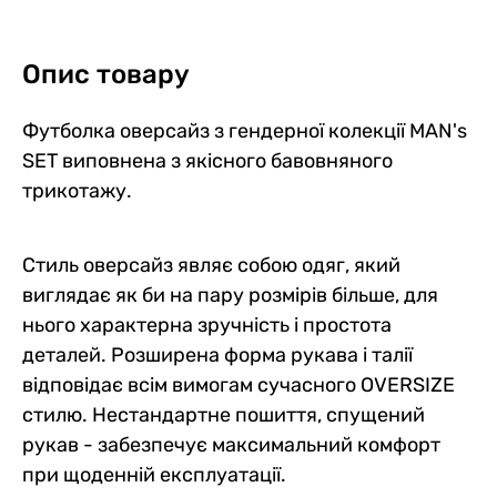
Опис товару
Футболка оверсайз з гендерної колекції MAN's
SET виповнена з якісного бавовняного
трикотажу.
Футболка Basic V-neck,
Футболка Basic V-neck,
Футболка oversize Unisex,
Футболка Basic V-neck,
Футболка Basic V-neck,
Футболка Basic V-neck Kids,
електрик
жовтий
білий
чорний
темно-зелений
помаранчевий
0
5
0
0
4
0
2
0
0
0
1
0
Стиль оверсайз являє собою одяг, який
679 грн
679 грн
1199 грн
679 грн
679 грн
549 грн
виглядає як би на пару розмірів більше, для
407 грн
475 грн
959 грн
577 грн
577 грн
439 грн
340 грн
407 грн
839 грн
509 грн
509 грн
384 грн
нього характерна зручність і простота
Ціна для Club:
Ціна для Club:
Ціна для Club:
Ціна для Club:
Ціна для Club:
Ціна для Club:
деталей. Розширена форма рукава і талії
відповідає всім вимогам сучасного OVERSIZE
стилю. Нестандартне пошиття, спущений
рукав - забезпечує максимальний комфорт
при щоденній експлуатації.