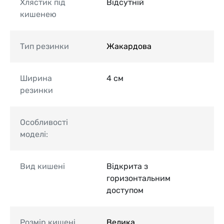
Хлястик під
Відсутній
кишенею
Тип резинки
Жакардова
Ширина
4 см
резинки
Особливості
моделі:
Вид кишені
Відкрита з
горизонтальним
доступом
Розмір кишені
Велика