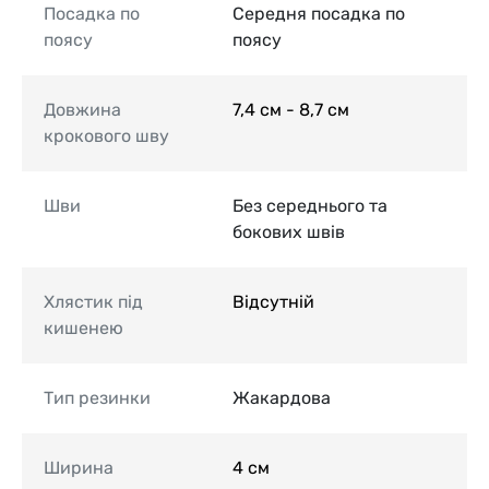
Посадка по
Середня посадка по
поясу
поясу
Довжина
7,4 см - 8,7 см
крокового шву
Шви
Без середнього та
бокових швів
Хлястик під
Відсутній
кишенею
Тип резинки
Жакардова
Ширина
4 см