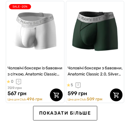
SALE -20%
Чоловічі боксери із бавовни
Чоловічі боксери з бавовни,
з сіткою, Anatomic Classic
Anatomic Classic 2.0, Silver
Light, Silver Series, білий
Series, темно-зелений
0
0
5
2
709 грн
567 грн
599 грн
496 грн
509 грн
Ціна для Club:
Ціна для Club:
ВИБІР №1
Ексклюзив для Клубу
ВИБІР №1
ВИБІР №1
ПОКАЗАТИ БІЛЬШЕ
SALE -20%