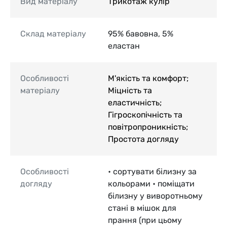
Вид матеріалу
Трикотаж кулір
Склад матеріалу
95% бавовна, 5%
еластан
Особливості
М'якість та комфорт;
матеріалу
Міцність та
еластичність;
Гігроскопічність та
повітропроникність;
Простота догляду
Особливості
• сортувати білизну за
догляду
кольорами • поміщати
білизну у виворотньому
стані в мішок для
прання (при цьому