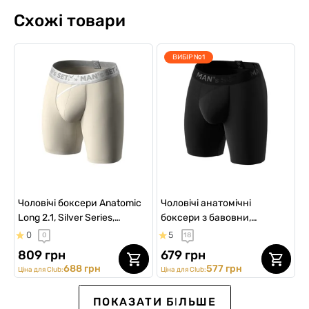
Схожі товари
ВИБІР №1
Чоловічі боксери Anatomic
Чоловічі анатомічні
Long 2.1, Silver Series,
боксери з бавовни,
Micromodal, світло-
Anatomic Long 2.0, Black
0
5
0
18
бежевий
Series, чорний
809 грн
679 грн
688 грн
577 грн
Ціна для Club:
Ціна для Club:
SALE -20%
NEW Collection
Ексклюзив для Клубу
ПОКАЗАТИ БІЛЬШЕ