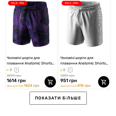
SALE -15%
SALE -30%
Чоловічі шорти для
Чоловічі шорти для
плавання Anatomic Shorts
плавання Anatomic Shorts
Swimming 2.0 Plus, purple
Swimming 2.0, світло-сірий
0
0
0
0
крапля
1899 грн
1359 грн
1614 грн
951 грн
1424 грн
815 грн
Ціна для Club:
Ціна для Club:
Ексклюзив для Клубу
SALE -30%
SALE -25%
Ексклюзив для Клубу
SALE -15%
SALE -20%
ПОКАЗАТИ БІЛЬШЕ
SALE
SALE