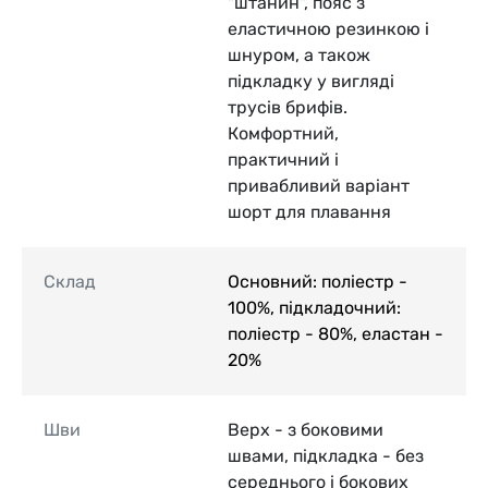
"штанин", пояс з
еластичною резинкою і
шнуром, а також
підкладку у вигляді
трусів брифів.
Комфортний,
практичний і
привабливий варіант
шорт для плавання
Склад
Основний: поліестр -
100%, підкладочний:
поліестр - 80%, еластан -
20%
Шви
Верх - з боковими
швами, підкладка - без
середнього і бокових