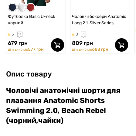
Ціна для Club:
1169 грн
815 грн
815 грн
1169 грн
1234 грн
Ціна для Club:
Ціна для Club:
Ціна для Club:
Ціна для Club:
Ціна для Club:
Футболка Basic U-neck
Чоловічі боксери Anatomic
чорний
Long 2.1, Silver Series,
Micromodal, світло-
5
0
11
0
бежевий
679 грн
809 грн
577 грн
688 грн
Ціна для Club:
Ціна для Club:
Опис товару
Чоловічі анатомічні шорти для
плавання Anatomic Shorts
Swimming 2.0,
Beach Rebel
(чорний,чайки)