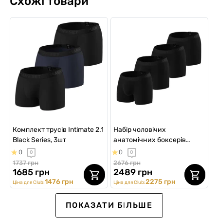
Схожі товари
Комплект трусів Intimate 2.1
Набір чоловічих
Black Series, 3шт
анатомічних боксерів
Intimate no fly Plus (4 шт)
0
0
0
0
1737 грн
2676 грн
1685 грн
2489 грн
1476 грн
2275 грн
Ціна для Club:
Ціна для Club:
ПОКАЗАТИ БІЛЬШЕ