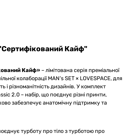
 "Сертифікований Кайф"
ікований Кайф»
– лімітована серія преміальної
пільної колаборації MAN's SET × LOVESPACE, для
ть і різноманітність дизайнів. У комплект
sic 2.0 – набір, що поєднує різні принти,
ково забезпечує анатомічну підтримку та
оєднує турботу про тіло з турботою про