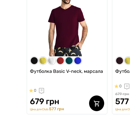
Anatomic Long 2.0 та Anatomic
"Guilt
Classic 1.2, 3 шт
0
0
0
0
2397 гр
225
1877 грн
1821 грн
Ціна для Cl
1595 грн
Ціна для Club:
Футболка Basic V-neck, марсала
Футбол
0
0
0
0
679 грн
679 грн
577
577 грн
Ціна для Club:
Ціна для C