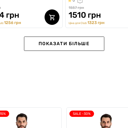
0
0
н
1557 грн
4 грн
1510 грн
1256 грн
1323 грн
ub:
Ціна для Club:
FIRST ORDER
ПОКАЗАТИ БІЛЬШЕ
-15%
SALE -30%
кт чоловічої білизни
Комплект трусів "First Choi