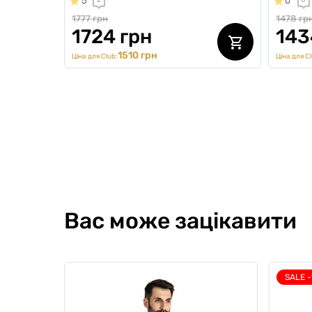
5
0
2
0
1777 грн
1478 гр
1724 грн
143
1510 грн
Ціна для Club:
Ціна для Cl
Вас може зацікавити
SALE 
Комплект чоловічих боксерів
Компле