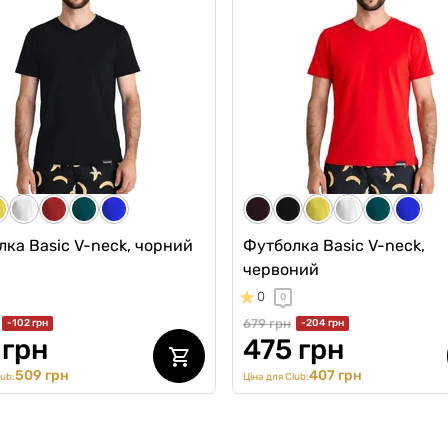
y Pleasures" SET 2026
шт
0
0
н
1308 грн
3 грн
1112 грн
2037 грн
1112 грн
ub:
Ціна для Club:
ка Basic V-neck, чорний
Футболка Basic V-neck,
червоний
0
0
679 грн
-102 грн
-204 грн
 грн
475 грн
509 грн
407 грн
lub:
Ціна для Club: