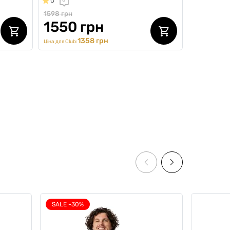
0
0
1598 грн
1550 грн
1358 грн
Ціна для Club:
FIRST ORDER
SALE -30%
ce", 2
Комплект трусів "First