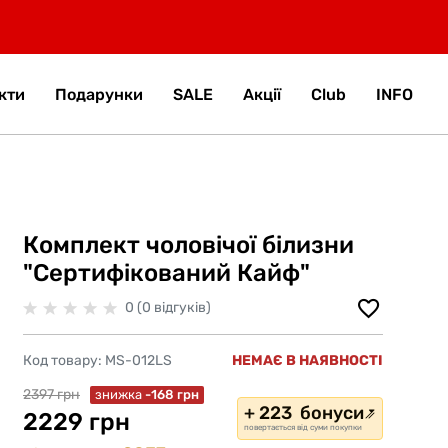
кти
Подарунки
SALE
Акції
Club
INFO
Комплект чоловічої білизни
"Сертифікований Кайф"
0 (0 відгуків)
Код товару:
MS-012LS
НЕМАЄ В НАЯВНОСТІ
2397 грн
знижка
-168 грн
+ 223 бонуси
2229 грн
повертається від суми покупки