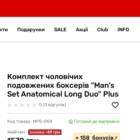
кти
Подарунки
SALE
Акції
Club
INFO
Комплект чоловічих
подовжених боксерів "Man’s
Set Anatomical Long Duo" Plus
0 (0 відгуків)
Код товару:
MPS-004
Готовий до відправки
1628 грн
знижка
-49 грн
+ 158 бонусів