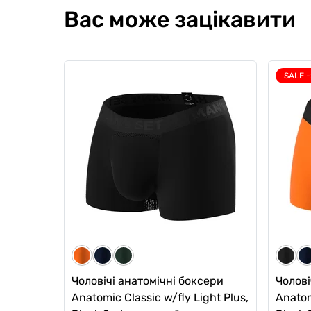
Вас може зацікавити
SALE 
Комплект чоловічих боксерів
Компле
нового покоління "Micromodal"
боксер
0
0
0
0
2227 грн
2377 гр
2071 грн
221
1893 грн
Ціна для Club:
Ціна для Cl
Чоловічі анатомічні боксери
Чолові
Anatomic Classic w/fly Light Plus,
Anatom