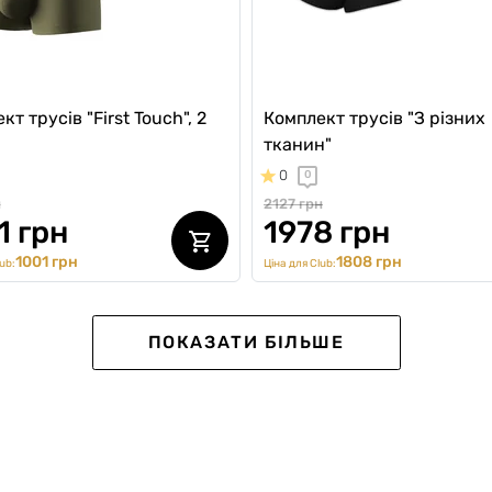
т трусів "First Touch", 2
Комплект трусів "З різних
тканин"
0
0
н
2127 грн
1 грн
1978 грн
1001 грн
1808 грн
ub:
Ціна для Club:
ПОКАЗАТИ БІЛЬШЕ