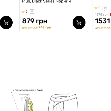
Plus, Black Series, чорний
0
0
0
0
1578 грн
879 грн
1531
747 грн
Ціна для Club:
Ціна для Club