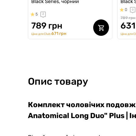
Black Series, чорний
Black 
0
0
5
2
789 грн
789 грн
631
671 грн
Ціна для Club:
Ціна для C
Опис товару
Комплект чоловічих подовже
Anatomical Long Duo" Plus | 