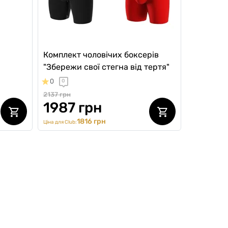
Комплект чоловічих боксерів
"Збережи свої стегна від тертя"
0
0
2137 грн
1987 грн
1816 грн
Ціна для Club: