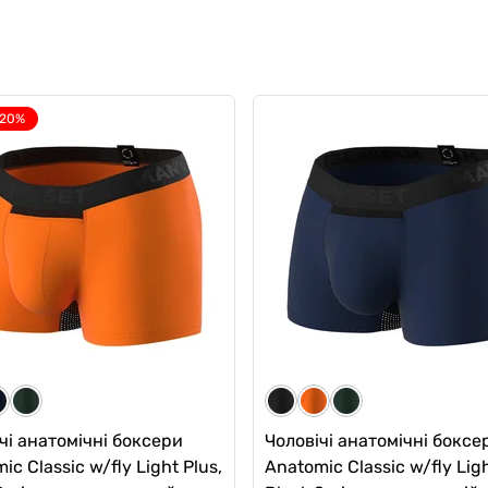
-20%
кт чоловічих спортивних
Комплект чоловічих боксе
ів та термошортів, 3 шт
"Man’s Set Anatomical Class
Duo" Plus
0
0
н
1 грн
1478 грн
1434 грн
2020 грн
ub:
1256 грн
Ціна для Club:
чі анатомічні боксери
Чоловічі анатомічні боксе
ic Classic w/fly Light Plus,
Anatomic Classic w/fly Ligh