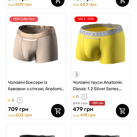
509 грн
603 грн
Club:
Club:
NEW Collection
SALE -20%
Чоловічі боксери із
Чоловічі труси Anatomic
бавовни з сіткою, Anatomic
Classic 1.2 SiIver Series,
Classic Light, Gold Series,
жовтий
0
0
0
0
бежевий
599 грн
-120 грн
709 грн
479 грн
603 грн
419 грн
Club:
Club: