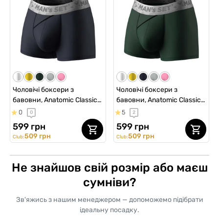
Чоловічі боксери з
Чоловічі боксери з
бавовни, Anatomic Classic
бавовни, Anatomic Classic
2.0, Silver Series, темно-
2.0, Silver Series, темно-
0
5
0
2
синій
зелений
599 грн
599 грн
509 грн
509 грн
Club:
Club:
Не знайшов свій розмір або маєш
сумніви?
Зв'яжись з нашим менеджером — допоможемо підібрати
ідеальну посадку.