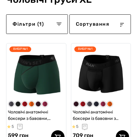
Фільтри (1)
Сортування
ВИБІР №1
ВИБІР №1
Чоловічі анатомічні
Чоловічі анатомічні
боксери з бавовни,
боксери із бавовни з
Anatomic Classic 2.0, Black
сіткою, Anatomic Classic
5
5
11
21
Series, темно-зелений
Light, Black Series, чорний
599 грн
709 грн