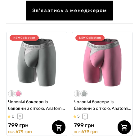
Зв'язатись з менеджером
NEW Collection
NEW Collection
Чоловічі боксери із
Чоловічі боксери із
бавовни з сіткою, Anatomic
бавовни з сіткою, Anatomic
Long 2.0 Light, Silver Series,
Long 2.0 Light, Silver Series,
0
5
0
1
сірий
рожевий
799 грн
799 грн
679 грн
679 грн
Club:
Club: