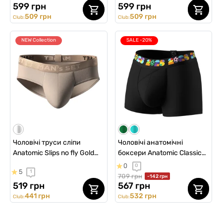
599 грн
599 грн
509 грн
509 грн
Club:
Club:
NEW Collection
SALE -20%
Чоловічі труси сліпи
Чоловічі анатомічні
Anatomic Slips no fly Gold
боксери Anatomic Classic
Series, бежевий
2.0 Color Series, FIFA,
0
0
5
1
чорний
709 грн
-142 грн
519 грн
567 грн
441 грн
532 грн
Club:
Club: