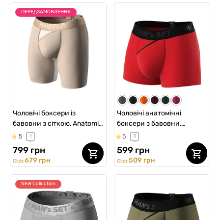
ПЕРЕДЗАМОВЛЕННЯ
Чоловічі боксери із
Чоловічі анатомічні
бавовни з сіткою, Anatomic
боксери з бавовни,
Long 2.0 Light, Gold Series,
Anatomic Classic 2.0, Black
5
5
1
3
бежевий
Series, червоний
799 грн
599 грн
679 грн
509 грн
Club:
Club:
NEW Collection