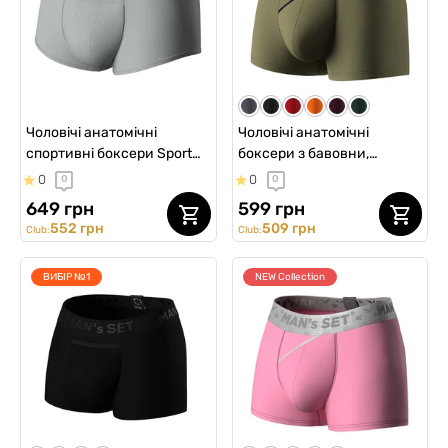
Чоловічі анатомічні
Чоловічі анатомічні
спортивні боксери Sport
боксери з бавовни,
w/fly, Silver Series, сірий
Anatomic Classic 2.0, Black
0
0
0
0
Series, світлий хакі
649 грн
599 грн
552 грн
509 грн
Club:
Club:
ВИБІР №1
NEW Collection