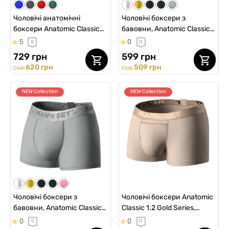
Чоловічі анатомічні
Чоловічі боксери з
боксери Anatomic Classic
бавовни, Anatomic Classic
Black Series Micromodal,
2.0, Silver Series, рожевий
5
0
8
0
чорний
729 грн
599 грн
620 грн
509 грн
Club:
Club:
NEW Collection
NEW Collection
Чоловічі боксери з
Чоловічі боксери Anatomic
бавовни, Anatomic Classic
Classic 1.2 Gold Series,
2.0, Silver Series, сірий
бежевий
0
0
0
0