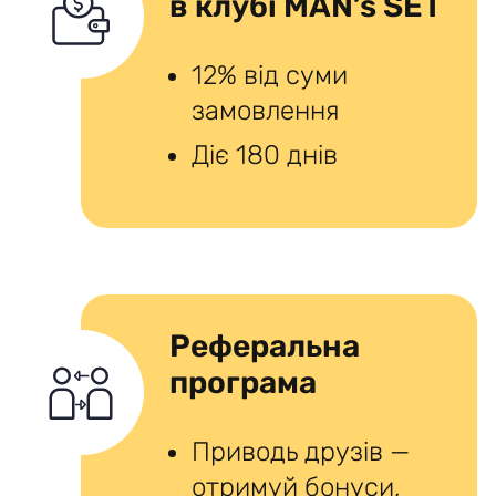
в клубі MAN’s SET
12% від суми
замовлення
Діє 180 днів
Реферальна
програма
Приводь друзів —
отримуй бонуси,