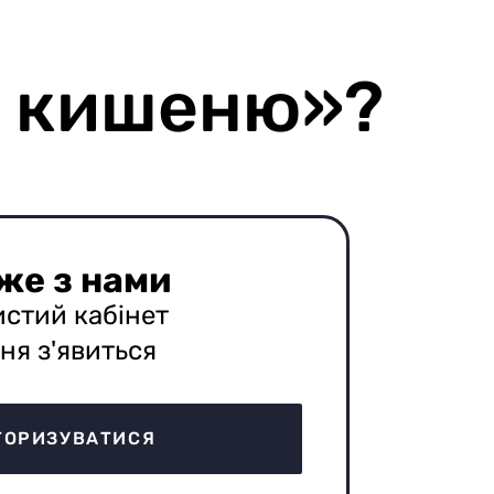
у кишеню»?
же з нами
истий кабінет
ня з'явиться
ТОРИЗУВАТИСЯ