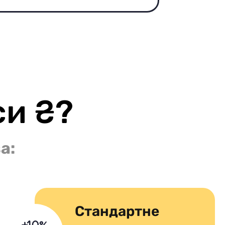
си ₴?
а:
Стандартне