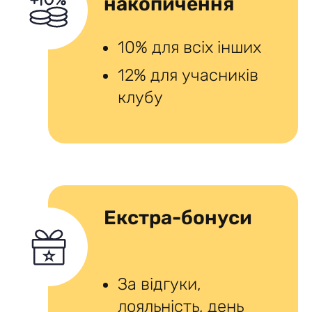
накопичення
10% для всіх інших
12% для учасників
клубу
Екстра-бонуси
За відгуки,
лояльність, день