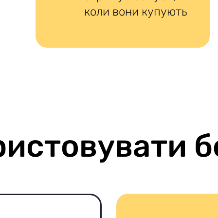
коли вони купують
ристовувати б