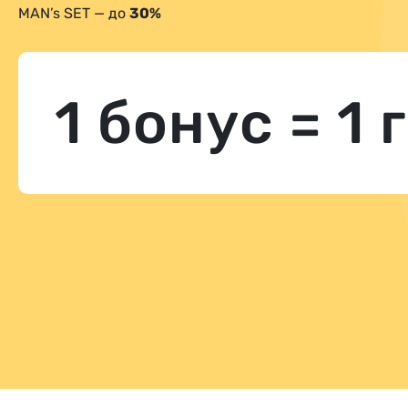
MAN’s SET — до
30%
1 бонус = 1 