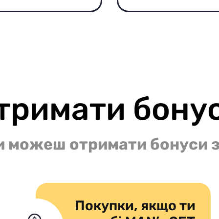
тримати бону
и можеш отримати бонуси з
Покупки, якщо ти