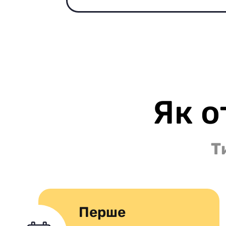
Як о
Т
Перше