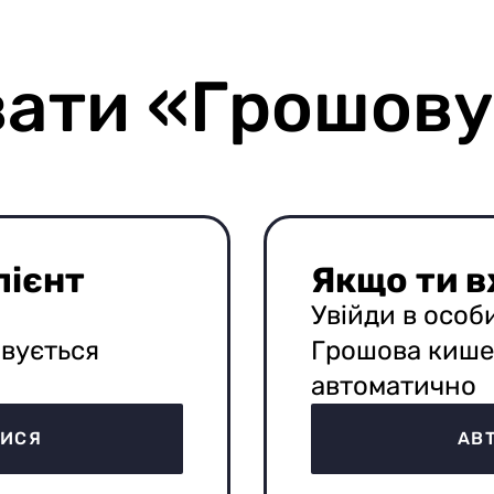
вати «Грошов
лієнт
Якщо ти в
Увійди в особ
вується
Грошова кише
автоматично
ТИСЯ
АВ