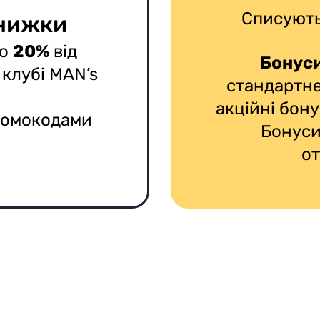
Списують
знижки
до
20%
від
Бонуси
 клубі MAN’s
стандартн
акційні бону
ромокодами
Бонуси
о