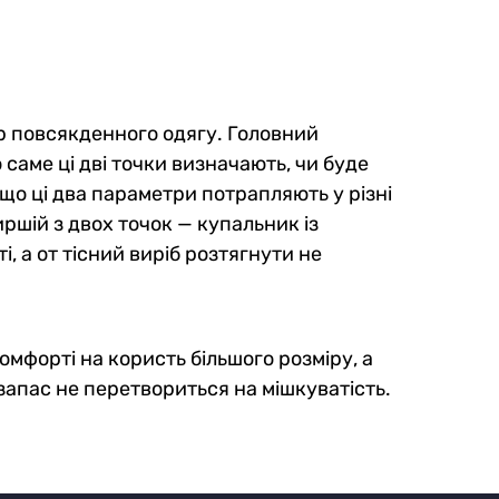
ір повсякденного одягу. Головний
о саме ці дві точки визначають, чи буде
що ці два параметри потрапляють у різні
ршій з двох точок — купальник із
і, а от тісний виріб розтягнути не
мфорті на користь більшого розміру, а
запас не перетвориться на мішкуватість.