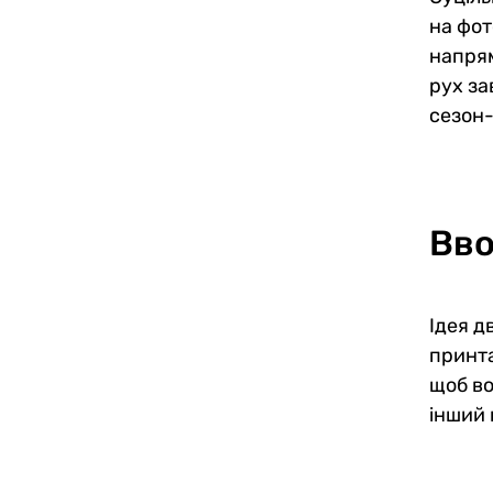
на фот
напрям
рух за
сезон-
Вво
Ідея д
принта
щоб во
інший 