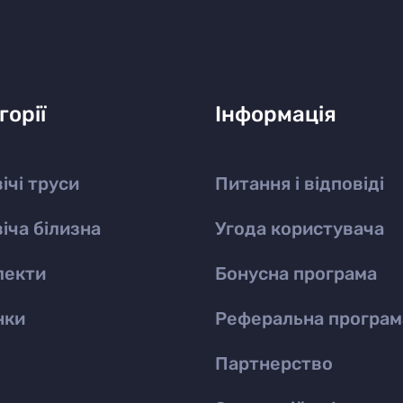
горії
Інформація
ічі труси
Питання і відповіді
іча білизна
Угода користувача
лекти
Бонусна програма
нки
Реферальна програм
Партнерство