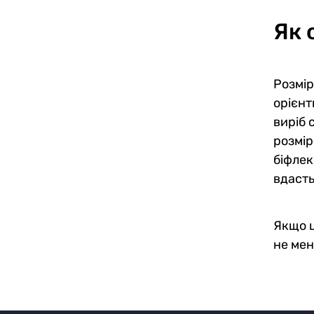
Як 
Розмір
орієнт
виріб 
розмір
біфлек
вдасть
Якщо ц
не мен