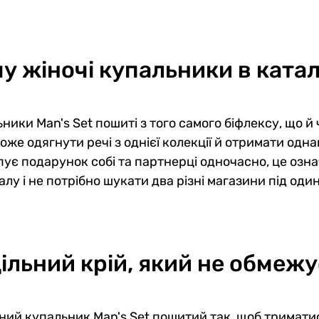
у жіночі купальники в катал
ники Man's Set пошиті з того самого біфлексу, що й
оже одягнути речі з однієї колекції й отримати однак
пує подарунок собі та партнерці одночасно, це озна
алу і не потрібно шукати два різні магазини під один
ільний крій, який не обмежу
ний купальник Man's Set пошитий так, щоб триматися 