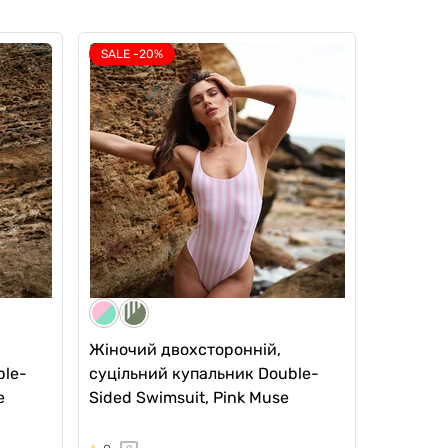
SALE -20%
Жіночий двохсторонній,
ble-
суцільний купальник Double-
e
Sided Swimsuit, Pink Muse