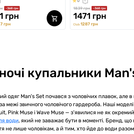
0
0
рн
1839 грн
-368 грн
-368 грн
1 грн
1471 грн
7 грн
1287 грн
Club:
ночі купальники Man'
й одяг Man's Set почався з чоловічих плавок, але 
за межі звичного чоловічого гардероба. Наші модел
it, Pink Muse і Wave Muse — з'явилися не як окремий 
ля води
, який не заважає бути в моменті. Бренд, що
тя не лише чоловікам, а й тим, хто йде до води разом