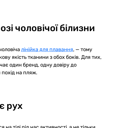
озі чоловічої білизни
 чоловіча
лінійка для плавання
, — тому
ову якість тканини з обох боків. Для тих,
чає один бренд, одну довіру до
 похід на пляж.
є рух
на тілі під час активності, а не тільки