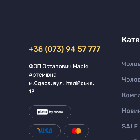
Кате
+38 (073) 94 57 777
Чолов
ФОП Остапович Марія
Артемівна
Чолов
м.Одеса, вул. Італійська,
13
Комп
Нови
SALE