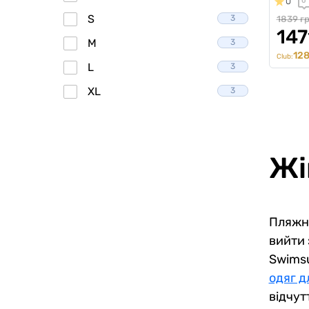
0
0
S
3
1839 г
147
M
3
128
Club:
L
3
XL
3
Жі
Пляжни
вийти 
Swimsu
одяг д
відчут