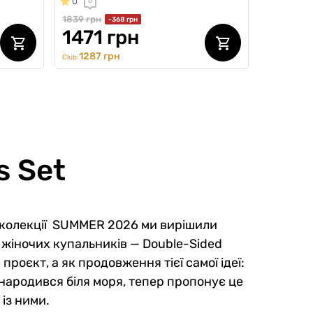
0
0
1839 грн
-368 грн
1471 грн
1287 грн
Club:
s Set
в колекції SUMMER 2026 ми вирішили
і жіночих купальників — Double-Sided
проєкт, а як продовження тієї самої ідеї:
 народився біля моря, тепер пропонує це
 із ними.