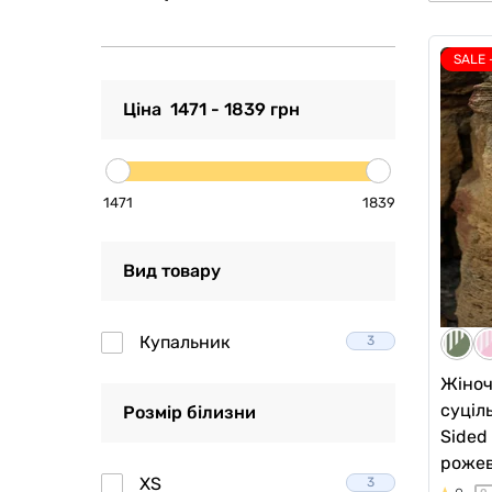
SALE 
Ціна
1471
-
1839
грн
1471
1839
Вид товару
Купальник
3
Жіноч
суціл
Розмір білизни
Sided
роже
XS
3