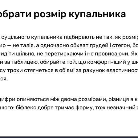
обрати розмір купальника
 суцільного купальника підбирають не так, як розм
ир — не талія, а одночасно обхват грудей і стегон, б
сидіти щільно, не перетискаючи і не провисаючи. Як
и за таблицею, обирайте той, що комфортніший у ши
су трохи стягнеться в об'ємі за рахунок еластичност
ся.
ифри опиняються між двома розмірами, різниця в ко
шого: біфлекс добре тримає форму, тож незначний 