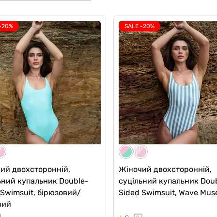
-20%
SALE -20%
ий двохсторонній,
Жіночий двохсторонній,
ьний купальник Double-
суцільний купальник Dou
 Swimsuit, бірюзовий/
Sided Swimsuit, Wave Mus
вий