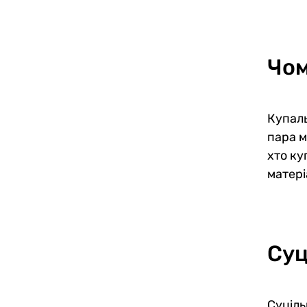
Чом
Купаль
пара м
хто ку
матері
Суц
Суціль