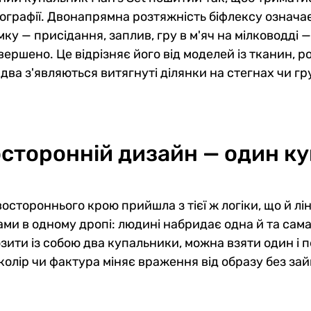
ографії. Двонапрямна розтяжність біфлексу означає
ку — присідання, заплив, гру в м'яч на мілководді —
вершено. Це відрізняє його від моделей із тканин, 
два з'являються витягнуті ділянки на стегнах чи гр
сторонній дизайн — один ку
востороннього крою прийшла з тієї ж логіки, що й лі
ми в одному дропі: людині набридає одна й та сама 
зити із собою два купальники, можна взяти один і 
колір чи фактура міняє враження від образу без зайво