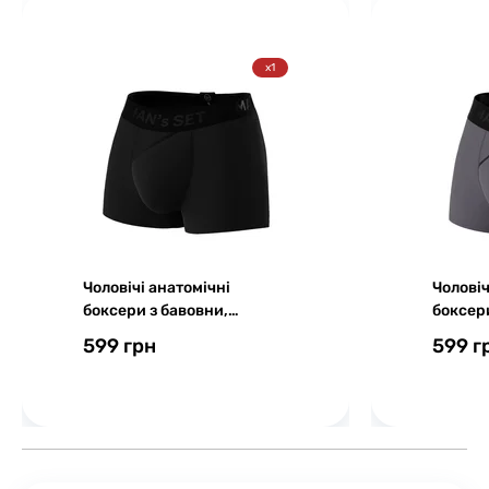
x1
Чоловічі анатомічні
Чоловіч
боксери з бавовни,
боксери
Anatomic Classic 2.0, Black
Anatomi
599 грн
599 г
Series, чорний
Series,