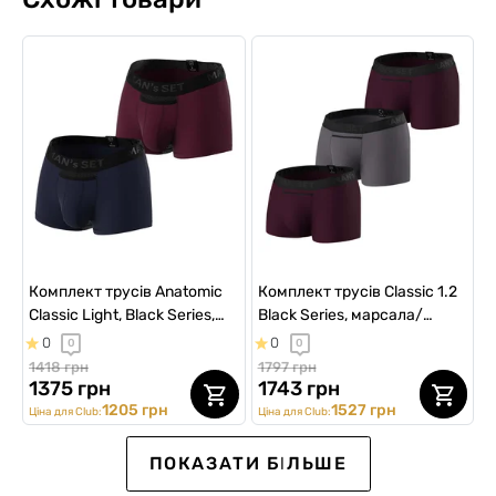
Комплект трусів Anatomic
Комплект трусів Classic 1.2
Classic Light, Black Series,
Black Series, марсала/
темно-синій/марсала, 2шт
графітовий, 3шт
0
0
0
0
1418 грн
1797 грн
1375 грн
1743 грн
1205 грн
1527 грн
Ціна для Club:
Ціна для Club:
NEW Collection
ПОКАЗАТИ БІЛЬШЕ