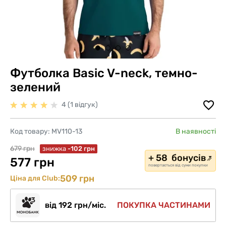
Футболка Basic V-neck, темно-
зелений
4 (1 відгук)
Код товару:
MV110-13
В наявності
679 грн
знижка
-102 грн
+ 58 бонусів
577 грн
повертається від суми покупки
509 грн
Ціна для Club:
від 192 грн/міс.
ПОКУПКА ЧАСТИНАМИ