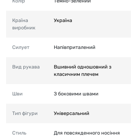
Колір
Темно-зелений
Країна
Україна
виробник
Силует
Напівприталений
Вид рукава
Вшивний одношовний з
класичним плечем
Шви
З боковими швами
Тип фігури
Універсальний
Стиль
Для повсякденного носіння