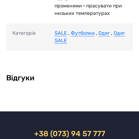
променями • прасувати при
низьких температурах
Категорія
SALE
,
Футболки
,
Одяг
,
Одяг
SALE
Відгуки
+38 (073) 94 57 777