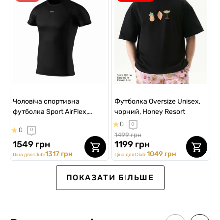
Чоловіча спортивна
Футболка Oversize Unisex,
футболка Sport AirFlex,
чорний, Honey Resort
чорний
0
0
0
0
1499 грн
1549 грн
1199 грн
1317 грн
1049 грн
Ціна для Club:
Ціна для Club:
SALE -30%
SALE -20%
SALE -30%
SALE -30%
SALE -20%
SALE -20%
ПОКАЗАТИ БІЛЬШЕ