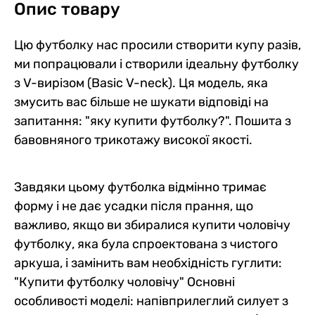
Опис товару
Цю футболку нас просили створити купу разів,
ми попрацювали і створили ідеальну футболку
з V-вирізом (Basic V-neck). Ця модель, яка
змусить вас більше не шукати відповіді на
запитання: "яку купити футболку?". Пошита з
бавовняного трикотажу високої якості.
Завдяки цьому футболка відмінно тримає
форму і не дає усадки після прання, що
важливо, якщо ви збиралися купити чоловічу
футболку, яка була спроектована з чистого
аркуша, і замінить вам необхідність гуглити:
"Купити футболку чоловічу" Основні
особливості моделі: напівприлеглий силует з