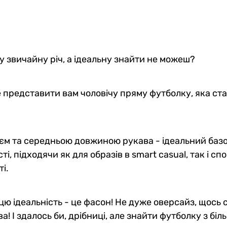
у звичайну річ, а ідеальну знайти не можеш?
те представити вам чоловічу пряму футболку, яка с
єм та середньою довжиною рукава - ідеальний базо
, підходячи як для образів в smart casual, так і с
і.
їй цю ідеальність - це фасон! Не дуже оверсайз, щос
 І здалось би, дрібниці, але знайти футболку з бі