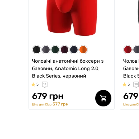
1499 гр
859 грн
119
730 грн
Ціна для Club:
Ціна для Cl
Чоловічі анатомічні боксери з
Чолові
бавовни, Anatomic Long 2.0,
бавовн
Black Series, червоний
Black 
5
5
11
18
679 грн
679
577 грн
Ціна для Club:
Ціна для C