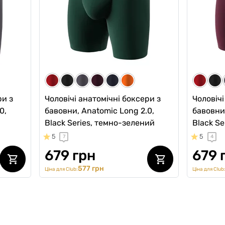
577 грн
509 грн
Ціна для Club:
ри з
Чоловічі анатомічні боксери з
Чоловічі
0,
бавовни, Anatomic Long 2.0,
бавовни,
Black Series, темно-зелений
Black Se
5
5
7
4
679 грн
679 
577 грн
Ціна для Club:
Ціна для Club