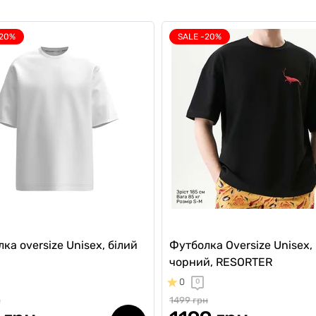
-20%
SALE -20%
ка oversize Unisex, білий
Футболка Oversize Unisex,
чорний, RESORTER
0
0
н
1499 грн