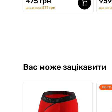
475 грн
959
577 грн
Ціна для Club:
Ціна для Cl
SALE 
Вас може зацікавити
ВИБІР
Футболка oversize fit U-neck,
Футбол
капучіно
Cream
0
0
0
0