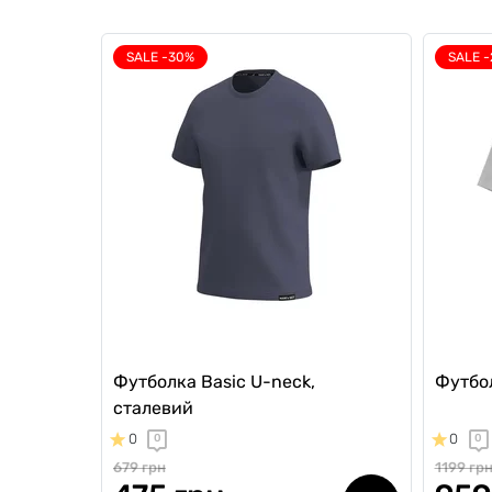
SALE -30%
SALE 
Футболка Basic U-neck,
Футбол
сталевий
0
0
0
0
679 грн
1199 гр