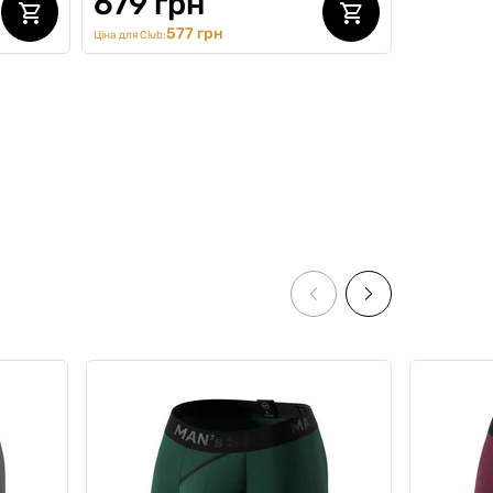
679 грн
577 грн
Ціна для Club:
SALE -15%
on),
Футболка Basic V-neck, чорний
0
0
679 грн