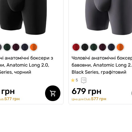
н
499 грн
9 грн
424 грн
Ціна для Club:
1049 грн
ub:
чі анатомічні боксери з
Чоловічі анатомічні боксе
и, Anatomic Long 2.0,
бавовни, Anatomic Long 2.
Series, чорний
Black Series, графітовий
5
13
 грн
679 грн
577 грн
577 грн
lub:
Ціна для Club: