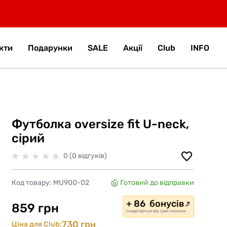
кти
Подарунки
SALE
Акції
Club
INFO
Футболка oversize fit U-neck,
сірий
0 (0 відгуків)
Код товару:
MU900-02
Готовий до відправки
+ 86 бонусів
859 грн
повертається від суми покупки
730 грн
Ціна для Club: