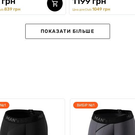
 грн
1199 грн
839 грн
1049 грн
ub:
Ціна для Club:
-20%
ПОКАЗАТИ БІЛЬШЕ
 №1
ВИБІР №1
ка Oversize Unisex, білий,
Футболка спідня (100% cott
 Summer
білий
0
0