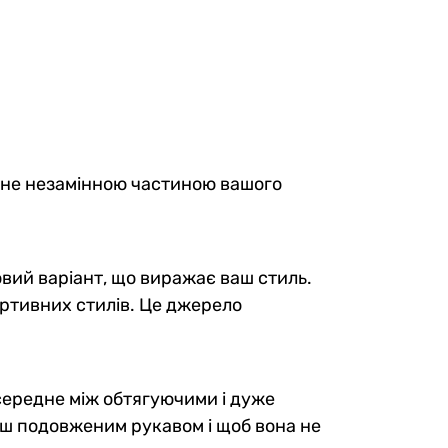
тане незамінною частиною вашого
вий варіант, що виражає ваш стиль.
портивних стилів. Це джерело
ь середне між обтягуючими і дуже
льш подовженим рукавом і щоб вона не