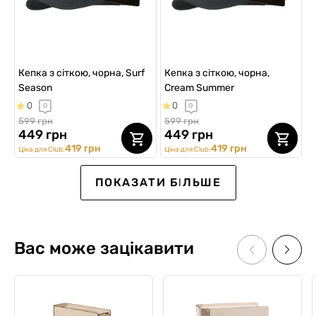
Кепка з сіткою, чорна, Surf
Кепка з сіткою, чорна,
Season
Cream Summer
0
0
0
0
599 грн
599 грн
449 грн
449 грн
419 грн
419 грн
Ціна для Club:
Ціна для Club:
SALE -25%
SALE -15%
ПОКАЗАТИ БІЛЬШЕ
Вас може зацікавити