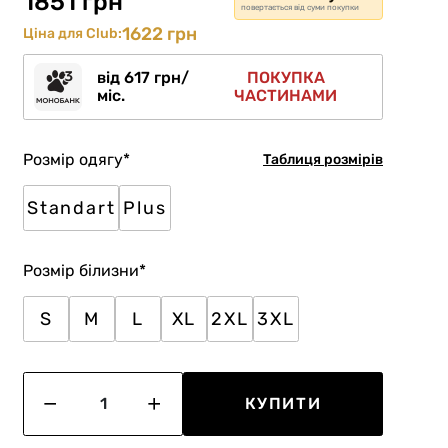
1851 грн
повертається від суми покупки
1622 грн
Ціна для Club:
від 617 грн/
ПОКУПКА
міс.
ЧАСТИНАМИ
Розмір одягу
*
Таблиця розмірів
Standart
Plus
Розмір білизни
*
S
M
L
XL
2XL
3XL
КУПИТИ