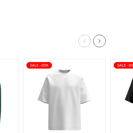
SALE -20%
SALE -2
ни з
Комплект з футболки та кепки,
omic
Cream Summer Kit, білий
0
0
2098 грн
1951 грн
1783 грн
Ціна для Club: