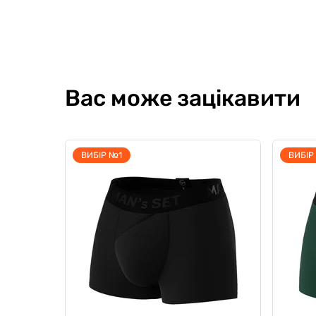
Вас може зацікавити
ВИБІР №1
ВИБІР
Комплект чоловічий Surf Season
Компле
Combo, білий
unisex
0
0
0
0
2998 гр
4615 грн
224
3923 грн
Ціна для Club:
Ціна для Cl