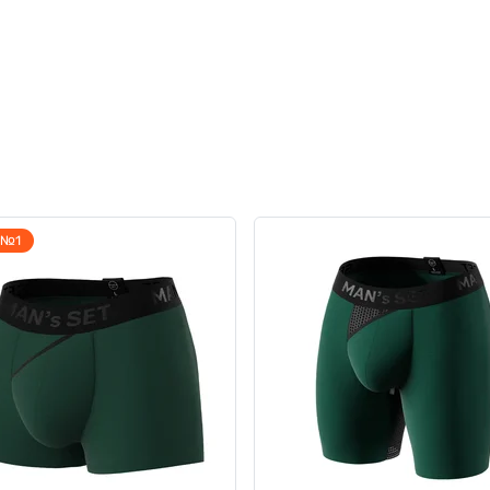
 №1
кт футболок oversize
Комплект спортивної білиз
 "Summer Treats" 2 шт
лонгсліву та шортів, Anat
Balance All-Season
0
0
н
9 грн
4148 грн
3775 грн
1949 грн
ub:
3526 грн
Ціна для Club: