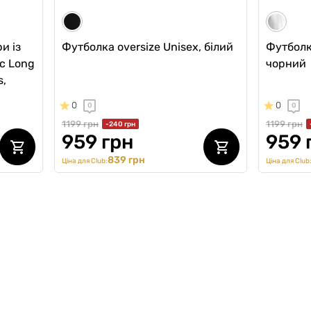
и із
Футболка oversize Unisex, білий
Футболка
ic Long
чорний
s,
0
0
0
0
1199 грн
1199 грн
-240 грн
959 грн
959 
839 грн
Ціна для Club:
Ціна для Club