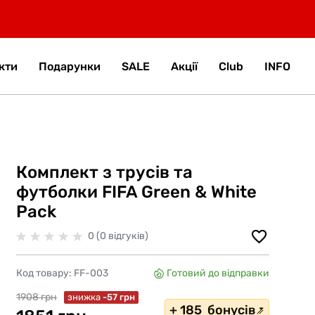
кти
Подарунки
SALE
Акції
Club
INFO
Комплект з трусів та
футболки FIFA Green & White
Pack
0 (0 відгуків)
Код товару:
FF-003
Готовий до відправки
1908 грн
знижка
-57 грн
+ 185 бонусів