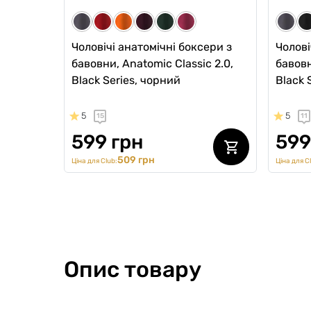
Чоловічі анатомічні боксери з
Чолові
бавовни, Anatomic Classic 2.0,
бавовн
Black Series, чорний
Black 
5
5
15
11
599 грн
599
509 грн
Ціна для Club:
Ціна для C
Опис товару