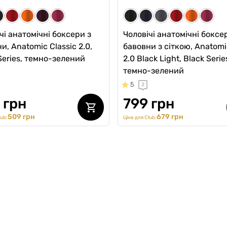
чі анатомічні боксери з
Чоловічі анатомічні боксер
и, Anatomic Classic 2.0,
бавовни з сіткою, Anatom
Series, темно-зелений
2.0 Black Light, Black Serie
темно-зелений
5
2
 грн
799 грн
509 грн
679 грн
lub:
Ціна для Club: