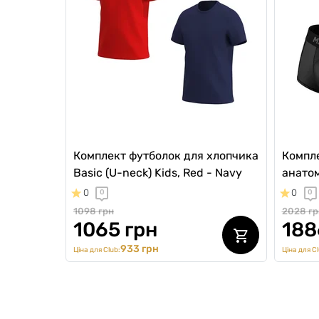
Комплект футболок для хлопчика
Компле
Basic (U-neck) Kids, Red - Navy
анатом
0
0
0
0
1098 грн
2028 гр
1065 грн
188
933 грн
Ціна для Club:
Ціна для Cl
SALE 