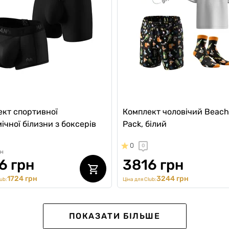
кт спортивної
Комплект чоловічий Beach
ічної білизни з боксерів
Pack, білий
0
0
н
6 грн
3816 грн
1724 грн
3244 грн
ub:
Ціна для Club:
-25%
NEW
ПОКАЗАТИ БІЛЬШЕ