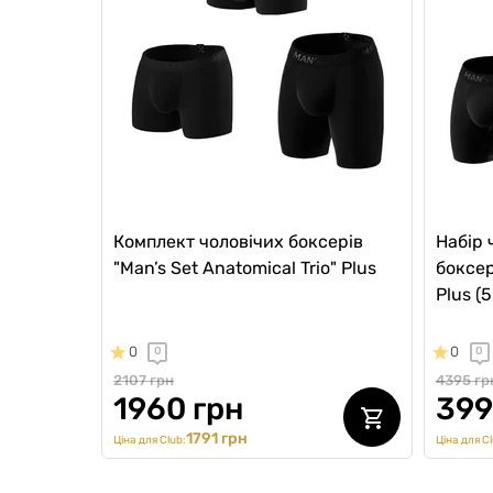
Комплект чоловічих боксерів
Набір 
"Man’s Set Anatomical Trio" Plus
боксер
Plus (5
0
0
0
0
2107 грн
4395 гр
1960 грн
399
1791 грн
Ціна для Club:
Ціна для Cl