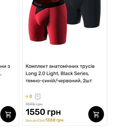
ни з
Комплект анатомічних трусів
,
Long 2.0 Light, Black Series,
темно-синій/червоний, 2шт
0
0
1598 грн
1550 грн
1358 грн
Ціна для Club: