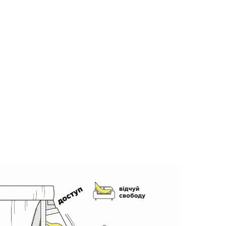
ze
Комплект з футболки та кепки,
шт
Cream Summer Kit, чорний
0
0
2098 грн
1951 грн
1783 грн
Ціна для Club: