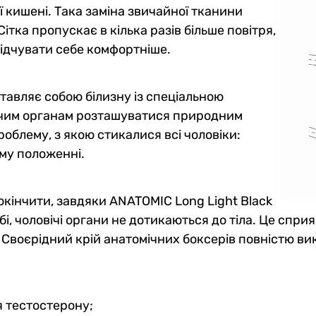
 кишені. Така заміна звичайної тканини
ітка пропускає в кілька разів більше повітря,
 відчувати себе комфортніше.
тавляє собою білизну із спеціальною
ічим органам розташуватися природним
роблему, з якою стикалися всі чоловіки:
му положенні.
окінчити, завдяки ANATOMIC Long Light Black
дьбі, чоловічі органи не дотикаються до тіла. Це с
 Своєрідний крій анатомічних боксерів повністю вик
 тестостерону;