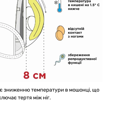
прияє зниженню температури в мошонці, що
лючає тертя між ніг.