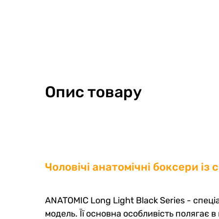
Опис товару
Копмлект чоловічих спортивних
Набір 
боксерів , 2 шт
трусів
Чоловічі анатомічні боксери із с
0
0
0
0
1518 грн
1458 гр
1472 грн
131
ANATOMIC Long Light Black Series - спец
1290 грн
Ціна для Club:
Ціна для Cl
модель. Її основна особливість полягає в 