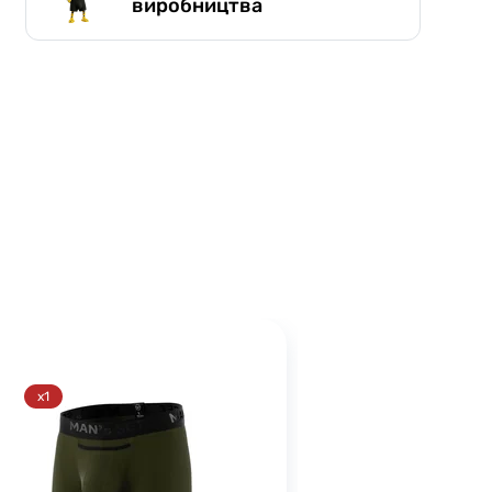
виробництва
x1
x1