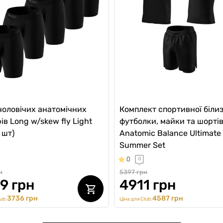
чоловічих анатомічних
Комплект спортивної білиз
ів Long w/skew fly Light
футболки, майки та шортів
 шт)
Anatomic Balance Ultimate
Summer Set
0
0
н
5397 грн
9 грн
4911 грн
3736 грн
4587 грн
ub:
Ціна для Club: