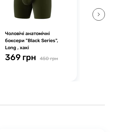
Чоловічі анатомічні
Чоловічі ан
боксери "Black Series",
боксери "Bl
Long , хакі
Long , чор
369 грн
369 гр
450 грн