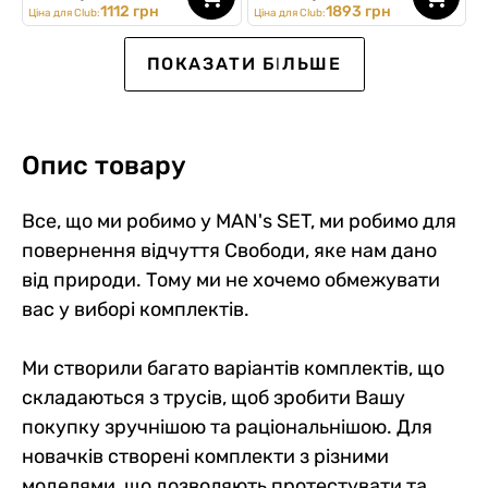
1112 грн
1893 грн
Ціна для Club:
Ціна для Club:
FIRST ORDER
ПОКАЗАТИ БІЛЬШЕ
Опис товару
Все, що ми робимо у MAN's SET, ми робимо для
повернення відчуття Свободи, яке нам дано
від природи. Тому ми не хочемо обмежувати
Комплект трусів "First
Комплект чоловічої білизни
Комплект чоловічої білизни
Комплект чоловічих
Комплект чоловічих
Комплект чоловічої білизни
вас у виборі комплектів.
Touch", 2 шт
«Подвійний Майстер»
"Сімейний"
боксерів "Man’s Set
боксерів "Man’s Set Ultimate
"Guilty Pleasures" SET 2026
Anatomical Classic Duo" Plus
Anatomy Collection" Plus
0
0
0
0
0
0
0
0
0
0
0
0
1178 грн
2277 грн
1557 грн
1478 грн
3775 грн
2397 грн
Ми створили багато варіантів комплектів, що
1001 грн
2118 грн
1510 грн
1434 грн
3435 грн
2253 грн
складаються з трусів, щоб зробити Вашу
1001 грн
1935 грн
1323 грн
1256 грн
3209 грн
2037 грн
Ціна для Club:
Ціна для Club:
Ціна для Club:
Ціна для Club:
Ціна для Club:
Ціна для Club:
покупку зручнішою та раціональнішою. Для
новачків створені комплекти з різними
моделями, що дозволяють протестувати та