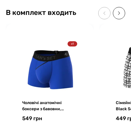
В комплект входить
x1
Чоловічі анатомічні
Сімейні
боксери з бавовни,
Black S
Anatomic Classic 2.0, Black
бавовн
549 грн
449 г
Series, електрик
на біло