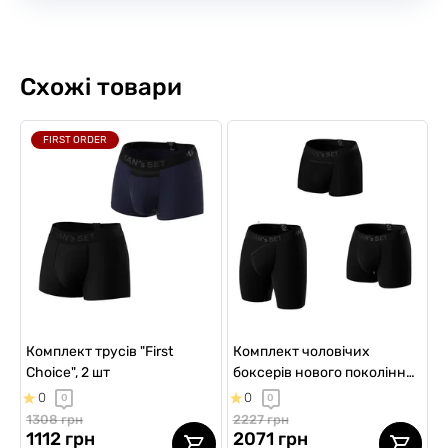
Схожі товари
FIRST ORDER
Комплект трусів "First
Комплект чоловічих
Choice", 2 шт
боксерів нового покоління
"Micromodal"
0
0
0
0
1308 грн
2227 грн
1112 грн
2071 грн