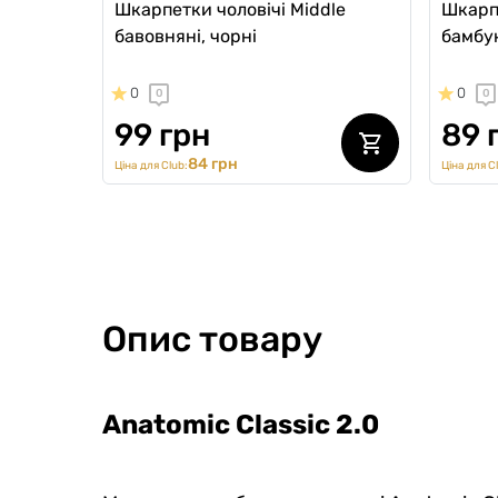
Шкарпетки чоловічі Middle
Шкарпе
бавовняні, чорні
бамбук
0
0
0
0
99 грн
89 
84 грн
Ціна для Club:
Ціна для C
Опис товару
Anatomic Classic 2.0