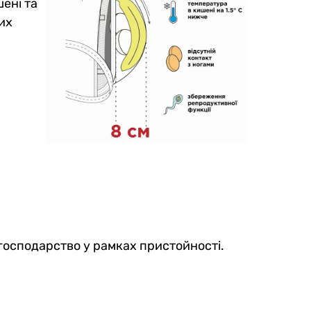
шені та
их
 господарство у рамках пристойності.