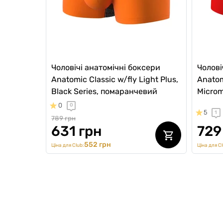
Чоловічі анатомічні боксери
Чолові
Anatomic Classic w/fly Light Plus,
Anatom
Black Series, помаранчевий
Microm
0
0
5
1
789 грн
631 грн
729
552 грн
Ціна для Club:
Ціна для Cl
SALE -15%