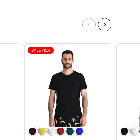
SALE -15%
assic
Чоловічі труси Anatomic Classic
кі
1.2 Black Series, темно-зелений
5
3
599 грн
509 грн
449 грн
Ціна для Club: