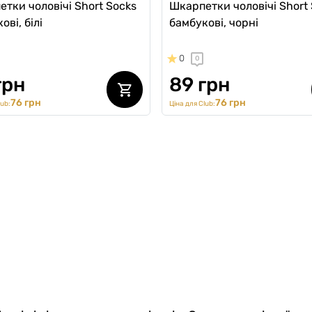
тки чоловічі Short Socks
Шкарпетки чоловічі Short
ові, білі
бамбукові, чорні
0
0
грн
89 грн
76 грн
76 грн
lub:
Ціна для Club: