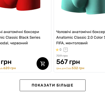
чі анатомічні боксери
Чоловічі анатомічні боксе
ic Classic Black Series
Anatomic Classic 2.0 Color 
odal, червоний
FIFA, ментоловий
0
0
709 грн
 грн
567 грн
620 грн
532 грн
ub:
Ціна для Club:
SALE -15%
ПОКАЗАТИ БІЛЬШЕ