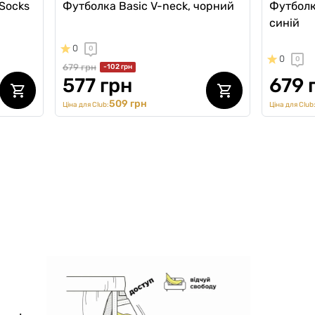
 Socks
Футболка Basic V-neck, чорний
Футболк
синій
0
0
0
0
679 грн
-102 грн
577 грн
679 
509 грн
Ціна для Club:
Ціна для Club