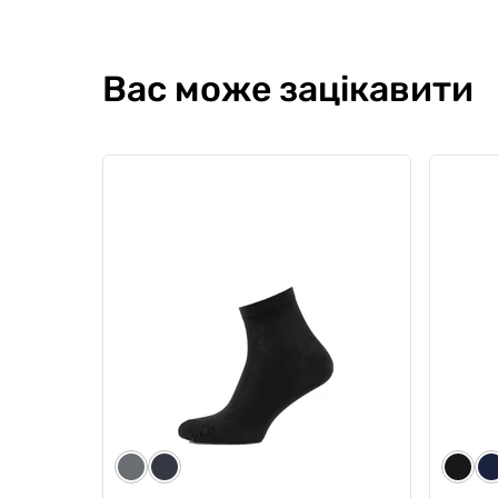
Вас може зацікавити
Чоловічі труси Anatomic Classic
Чолові
1.2 Black Series, бордовий
Classic
світл
5
1
0
0
599 грн
509 грн
729
449 грн
Ціна для Club:
Ціна для Cl