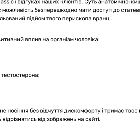
ssic і відгуках наших клієнтів. Суть анатомічної ки
дає можливість безперешкодно мати доступ до статев
ольований підйом твого перископа вранці.
зитивний вплив на організм чоловіка:
 тестостерона;
не носіння без відчуття дискомфорту і тримає твоє
 відрізнятись від зображень на сайті.