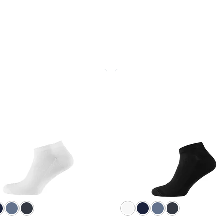
чі боксери Anatomic
Чоловічі труси Anatomic Cl
, Silver Series, Micromodal,
1.2 Black Series, світлий ха
о-бежевий
5
1
599 грн
509 грн
 грн
449 грн
Ціна для Club:
620 грн
ub: