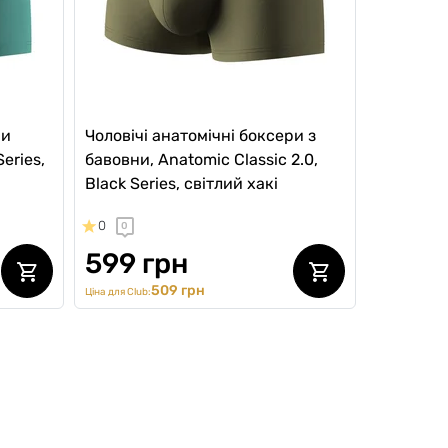
ри
Чоловічі анатомічні боксери з
Series,
бавовни, Anatomic Classic 2.0,
Black Series, світлий хакі
0
0
599 грн
509 грн
Ціна для Club:
SALE -15%