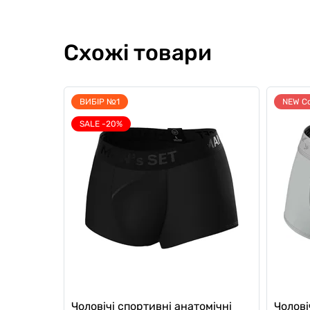
Схожі товари
ВИБІР №1
NEW Co
SALE -20%
Чоловічі спортивні анатомічні
Чолові