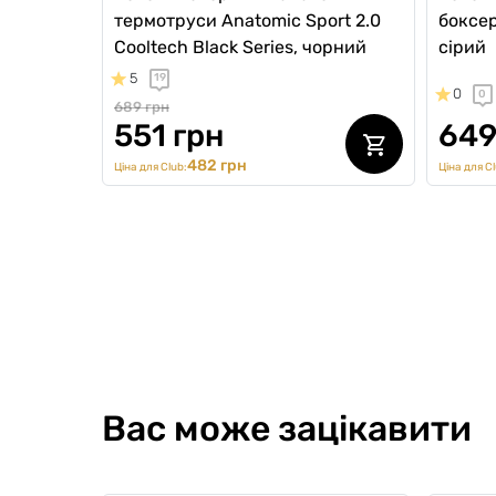
термотруси Anatomic Sport 2.0
боксери
Cooltech Black Series, чорний
сірий
5
19
0
0
689 грн
551 грн
649
482 грн
Ціна для Club:
Ціна для Cl
Вас може зацікавити