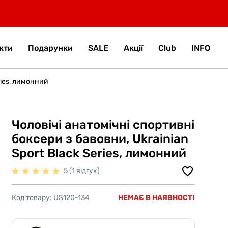
кти
Подарунки
SALE
Акції
Club
INFO
ries, лимонний
Чоловічі анатомічні спортивні
боксери з бавовни, Ukrainian
Sport Black Series, лимонний
5 (1 відгук)
Код товару:
US120-134
НЕМАЄ В НАЯВНОСТІ