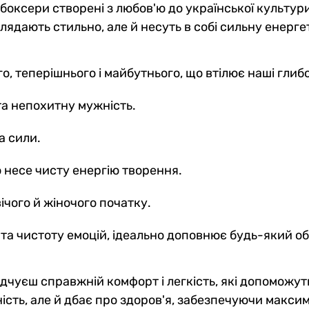
 боксери створені з любов'ю до української культури
глядають стильно, але й несуть в собі сильну енергет
, теперішнього і майбутнього, що втілює наші глибо
та непохитну мужність.
а сили.
о несе чисту енергію творення.
ічого й жіночого початку.
 та чистоту емоцій, ідеально доповнює будь-який об
 відчуєш справжній комфорт і легкість, які допоможут
ність, але й дбає про здоров'я, забезпечуючи макс