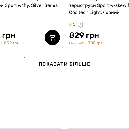
 Sport w/fly, Silver Series,
термотруси Sport w/skew f
Cooltech Light, чорний
5
2
 грн
829 грн
552 грн
705 грн
ub:
Ціна для Club:
Sport
ПОКАЗАТИ БІЛЬШЕ