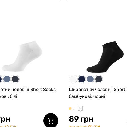
чі анатомічні спортивні
Чоловічі спортивні анатомі
 Sport w/fly, Black Series,
термотруси Intimate PRO S
ний
чорний
0
0
 грн
1199 грн
552 грн
1019 грн
ub:
Ціна для Club:
тки чоловічі Short Socks
Шкарпетки чоловічі Short
ові, білі
бамбукові, чорні
0
0
грн
89 грн
76 грн
76 грн
lub:
Ціна для Club: