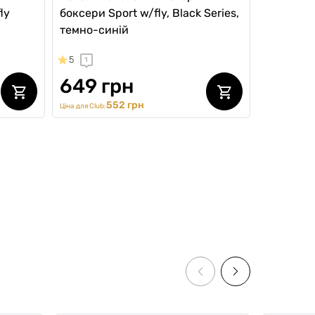
ly
боксери Sport w/fly, Black Series,
темно-синій
5
1
649 грн
552 грн
Ціна для Club: