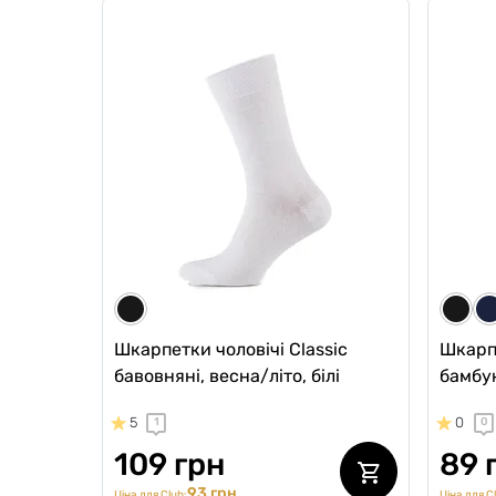
Чоловічі анатомічні спортивні
Чолові
боксери Sport w/fly, Black Series,
боксери
чорний
черво
0
5
0
2
649 грн
649
552 грн
Ціна для Club:
Ціна для Cl
Шкарпетки чоловічі Classic
Шкарпе
бавовняні, весна/літо, білі
бамбук
5
0
1
0
109 грн
89 
93 грн
Ціна для Club:
Ціна для C