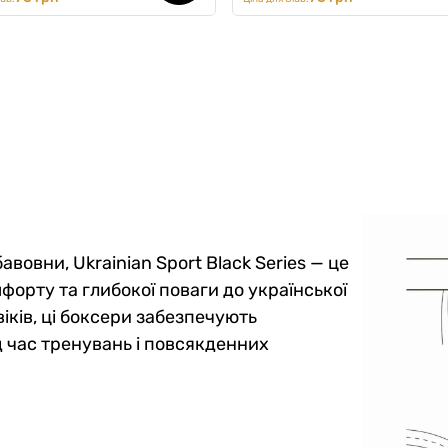
авовни, Ukrainian Sport Black Series — це
форту та глибокої поваги до української
іків, ці боксери забезпечують
д час тренувань і повсякденних