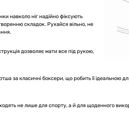
нки навколо ніг надійно фіксують
творенню складок. Рухайся вільно, не
ання.
трукція дозволяє мати все під рукою,
тша за класичні боксери, що робить її ідеальною д
дходять не лише для спорту, а й для щоденного вик