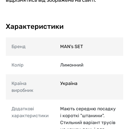
відрізнятись від зображень на сайті.
Характеристики
Бренд
MAN's SET
Колір
Лимонний
Країна
Україна
виробник
Додаткові
Мають середню посадку
характеристики
і короткі "штанини".
Стильний варіант трусів