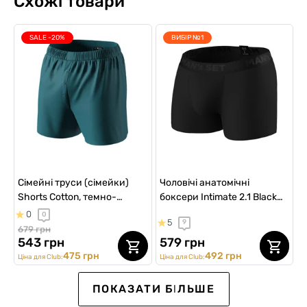
Схожі товари
SALE -20%
ВИБІР №1
Сімейні труси (сімейки)
Чоловічі анатомічні
Shorts Cotton, темно-
боксери Intimate 2.1 Black
бірюзовий (left vertical fly)
Series, чорний
0
0
5
9
679 грн
543 грн
579 грн
475 грн
492 грн
Ціна для Club:
Ціна для Club:
SALE -15%
NEW Collection
SALE -20%
ПОКАЗАТИ БІЛЬШЕ