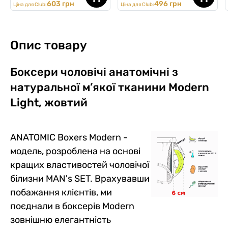
603 грн
496 грн
Ціна для Club:
Ціна для Club:
Опис товару
Боксери чоловічі анатомічні з
натуральної м’якої тканини Modern
Light, жовтий
ANATOMIC Boxers Modern -
модель, розроблена на основі
кращих властивостей чоловічої
білизни MAN's SET. Врахувавши
побажання клієнтів, ми
поєднали в боксерів Modern
зовнішню елегантність