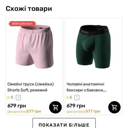
Схожі товари
NEW Collection
Сімейні труси (сімейки)
Чоловічі анатомічні
Shorts Soft, рожевий
боксери з бавовни,
Anatomic Long 2.0, Black
0
5
0
7
Series, темно-зелений
679 грн
679 грн
577 грн
577 грн
Ціна для Club:
Ціна для Club:
SALE -30%
ВИБІР №1
ВИБІР №1
ПОКАЗАТИ БІЛЬШЕ