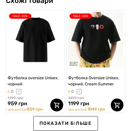
Схожі товари
SALE -20%
SALE -20%
Футболка oversize Unisex,
Футболка Oversize Unisex,
чорний
чорний, Cream Summer
0
0
0
0
1199 грн
1499 грн
959 грн
1199 грн
839 грн
1049 грн
Ціна для Club:
Ціна для Club:
SALE -30%
SALE -20%
SALE -20%
SALE -20%
SALE -40%
ПОКАЗАТИ БІЛЬШЕ