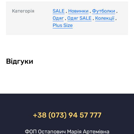
Категорія
SALE
,
Новинки
,
Футболки
,
Одяг
,
Одяг SALE
,
Колекції
,
Plus Size
Відгуки
+38 (073) 94 57 777
ФОП Остапович Марія Артемівна