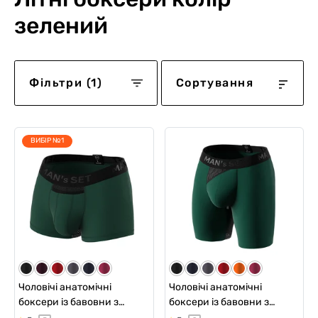
зелений
Фільтри (1)
Сортування
ВИБІР №1
Чоловічі анатомічні
Чоловічі анатомічні
боксери із бавовни з
боксери із бавовни з
сіткою, Anatomic Classic
сіткою, Anatomic Long 2.0