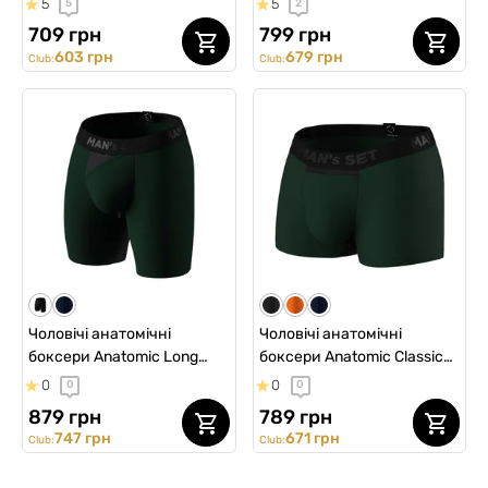
5
5
5
2
Light, Black Series, темно-
Black Light, Black Series,
709 грн
799 грн
зелений
темно-зелений
603 грн
679 грн
Club:
Club:
Чоловічі анатомічні
Чоловічі анатомічні
боксери Anatomic Long
боксери Anatomic Classic
w/skew fly Light Plus, Black
w/fly Light Plus, Black
0
0
0
0
Series, темно-зелений
Series, темно-зелений
879 грн
789 грн
747 грн
671 грн
Club:
Club: