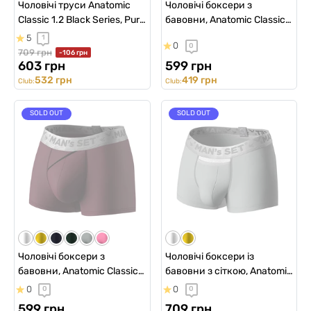
Чоловічі труси Anatomic
Чоловічі боксери з
Classic 1.2 Black Series, Pure
бавовни, Anatomic Classic
Love
2.0, Silver Series,
5
1
0
0
графітовий
709 грн
-106 грн
603 грн
599 грн
532 грн
419 грн
Club:
Club:
SOLD OUT
SOLD OUT
Чоловічі боксери з
Чоловічі боксери із
бавовни, Anatomic Classic
бавовни з сіткою, Anatomic
2.0, Silver Series, вишня
Classic Light, Silver Series,
0
0
0
0
сірий
599 грн
709 грн