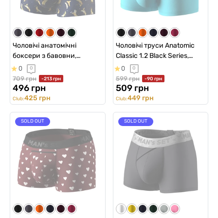
Чоловічі анатомічні
Чоловічі труси Anatomic
боксери з бавовни,
Classic 1.2 Black Series,
Anatomic Classic 2.0, Black
ментоловий
0
0
0
0
Series, Жовта Легенда
709 грн
599 грн
-213 грн
-90 грн
496 грн
509 грн
425 грн
449 грн
Club:
Club:
SOLD OUT
SOLD OUT