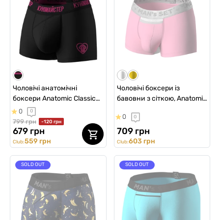
Чоловічі анатомічні
Чоловічі боксери із
боксери Anatomic Classic
бавовни з сіткою, Anatomic
2.0, Color Series,
Classic Light, Silver Series,
0
0
0
0
Кунімайстер
рожевий
799 грн
-120 грн
679 грн
709 грн
559 грн
603 грн
Club:
Club:
SOLD OUT
SOLD OUT