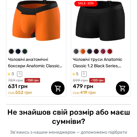
SALE -20%
Чоловічі анатомічні
Чоловічі труси Anatomic
боксери Anatomic Classic
Classic 1.2 Black Series,
w/fly Light Plus, Black
чорний
0
5
0
8
Series, помаранчевий
789 грн
599 грн
-158 грн
-120 грн
631 грн
479 грн
552 грн
419 грн
Club:
Club:
Не знайшов свій розмір або маєш
сумніви?
Зв'яжись з нашим менеджером — допоможемо підібрати