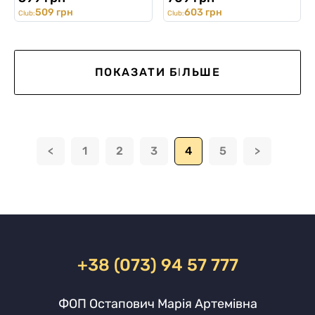
509 грн
603 грн
Club:
Club:
ПОКАЗАТИ БІЛЬШЕ
<
1
2
3
4
5
>
+38 (073) 94 57 777
ФОП Остапович Марія Артемівна