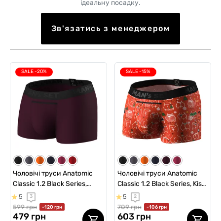
ідеальну посадку.
Зв'язатись з менеджером
SALE -20%
SALE -15%
Чоловічі труси Anatomic
Чоловічі труси Anatomic
Classic 1.2 Black Series,
Classic 1.2 Black Series, Kiss
марсала
My Booties
5
5
3
2
599 грн
709 грн
-120 грн
-106 грн
479 грн
603 грн