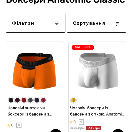
Фільтри
Сортування
SALE -20%
Чоловічі анатомічні
Чоловічі боксери із
боксери із бавовни з
бавовни з сіткою, Anatomic
сіткою, Anatomic Classic
Classic Light, Silver Series,
0
0
0
0
Light, Black Series,
білий
709 грн
-142 грн