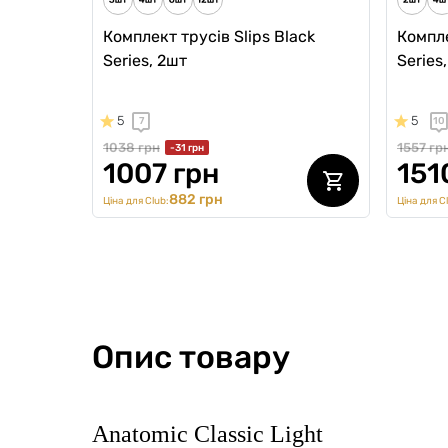
Комплект трусів Slips Black
Компле
Series, 2шт
Series
5
5
7
10
1038 грн
1557 гр
-31 грн
1007 грн
151
882 грн
Ціна для Club:
Ціна для C
Опис товару
Anatomic Classic Light