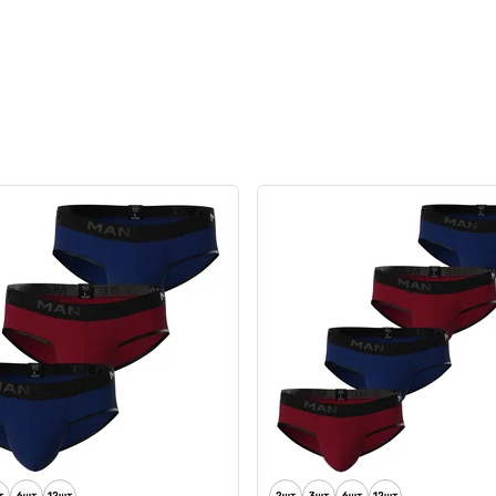
чі боксери з бавовни,
Чоловічі труси Anatomic Cl
c Classic 2.0, Silver Series,
1.2 Black Series, графітови
5
2
599 грн
 грн
509 грн
Ціна для Club:
509 грн
ub: