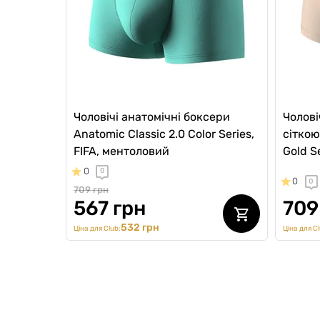
Чоловічі анатомічні боксери
Чолові
Anatomic Classic 2.0 Color Series,
сіткою
FIFA, ментоловий
Gold S
0
0
0
0
709 грн
567 грн
709
532 грн
Ціна для Club:
Ціна для Cl
NEW Co