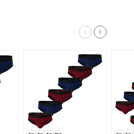
assic
Чоловічі анатомічні боксери з
й
бавовни, Anatomic Classic 2.0,
Black Series, бордовий
5
5
599 грн
509 грн
Ціна для Club: