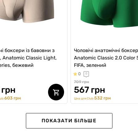
чі боксери із бавовни з
Чоловічі анатомічні боксе
, Anatomic Classic Light,
Anatomic Classic 2.0 Color 
eries, бежевий
FIFA, зелений
0
0
709 грн
 грн
567 грн
603 грн
532 грн
ub:
Ціна для Club:
llection
ПОКАЗАТИ БІЛЬШЕ