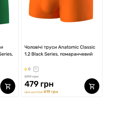
ри
Чоловічі труси Anatomic Classic
Series,
1.2 Black Series, помаранчевий
0
0
599 грн
479 грн
419 грн
Ціна для Club: