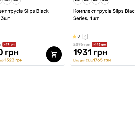
кт трусів Slips Black
Комплект трусів Slips Blac
, 3шт
Series, 4шт
0
0
н
2076 грн
-47 грн
-145 грн
0 грн
1931 грн
1323 грн
1765 грн
lub:
Ціна для Club: