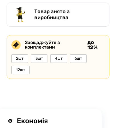
Товар знято з
виробництва
до
Заощаджуйте з
комплектами
12%
2шт
3шт
4шт
6шт
12шт
Економія