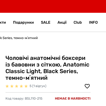
кти
Подарунки
SALE
Акції
Club
INFO
ck Series, темно-мʼятний
Чоловічі анатомічні боксери
із бавовни з сіткою, Anatomic
Classic Light, Black Series,
темно-мʼятний
5 (1 відгук)
Код товару:
BSL110-215
НЕМАЄ В НАЯВНОСТІ