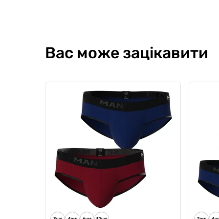
Вас може зацікавити
Чоловічі анатомічні боксери із
Чолові
бавовни з сіткою, Anatomic
Anatomi
Classic Light, Black Series,
сірий
бордовий
0
0
5
2
599
709 грн
Ціна для Cl
603 грн
Ціна для Club: