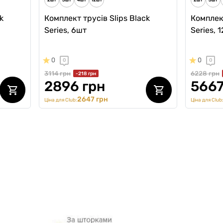
k
Комплект трусів Slips Black
Комплект
Series, 6шт
Series, 
0
0
0
0
3114 грн
6228 грн
-218 грн
2896 грн
5667
2647 грн
Ціна для Club:
Ціна для Club