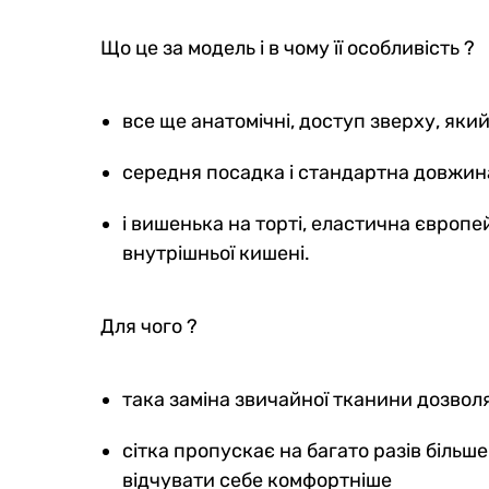
Що це за модель і в чому її особливість ?
все ще анатомічні, доступ зверху, як
середня посадка і стандартна довжина
і вишенька на торті, еластична європей
внутрішньої кишені.
Для чого ?
така заміна звичайної тканини дозвол
сітка пропускає на багато разів більше
відчувати себе комфортніше