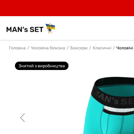
Головна
Чоловіча білизна
Боксери
Класичні
Чоловічі
Знятий з виробництва