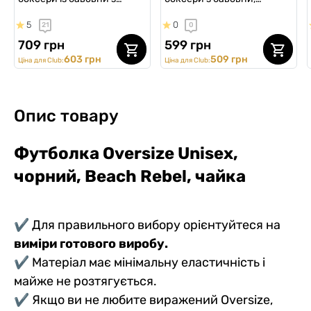
сіткою, Anatomic Classic
Anatomic Classic 2.0, Black
5
0
21
0
Light, Black Series, чорний
Series, салатовий
709 грн
599 грн
603 грн
509 грн
Ціна для Club:
Ціна для Club:
Опис товару
Футболка Oversize Unisex,
чорний, Beach Rebel, чайка
✔ Для правильного вибору орієнтуйтеся на
виміри готового виробу.
✔ Матеріал має мінімальну еластичність і
майже не розтягується.
✔ Якщо ви не любите виражений Oversize,