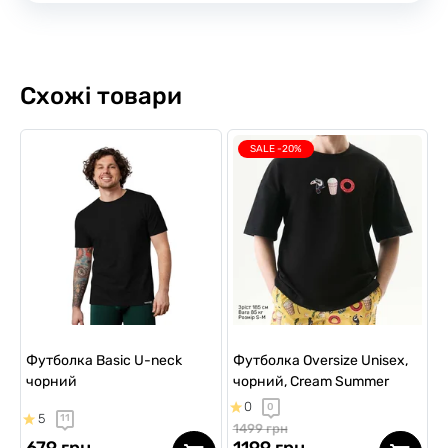
Схожі товари
SALE -20%
Футболка Basic U-neck
Футболка Oversize Unisex,
чорний
чорний, Cream Summer
0
0
5
11
1499 грн
679 грн
1199 грн