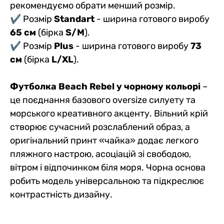
рекомендуємо обрати менший розмір.
✔ Розмір
Standart
- ширина готового виробу
65 см
(бірка
S/M
).
✔ Розмір
Plus
- ширина готового виробу
73
см
(бірка
L/XL
).
Ф
утболка Beach Rebel у чорному кольорі
–
це поєднання базового oversize силуету та
морського креативного акценту. Вільний крій
створює сучасний розслаблений образ, а
оригінальний принт «чайка» додає легкого
пляжного настрою, асоціацій зі свободою,
вітром і відпочинком біля моря. Чорна основа
робить модель універсальною та підкреслює
контрастність дизайну.